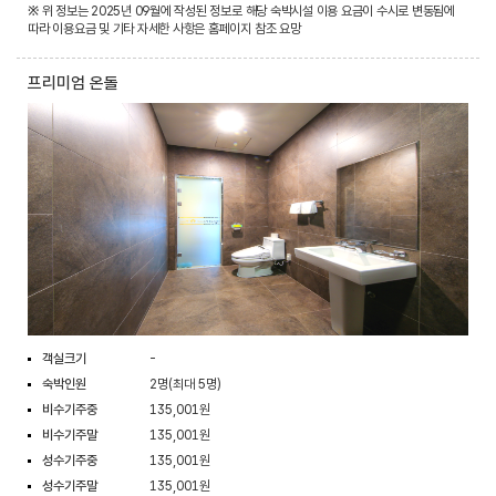
※ 위 정보는 2025년 09월에 작성된 정보로 해당 숙박시설 이용 요금이 수시로 변동됨에
따라 이용요금 및 기타 자세한 사항은 홈페이지 참조 요망
프리미엄 온돌
객실크기
-
숙박인원
2명(최대 5명)
비수기주중
135,001원
비수기주말
135,001원
성수기주중
135,001원
성수기주말
135,001원