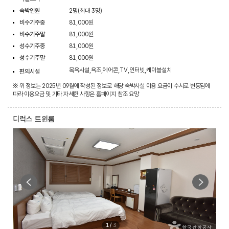
숙박인원
2명(최대 3명)
비수기주중
81,000원
비수기주말
81,000원
성수기주중
81,000원
성수기주말
81,000원
목욕시설,욕조,에어콘,TV,인터넷,케이블설치
편의시설
※ 위 정보는 2025년 09월에 작성된 정보로 해당 숙박시설 이용 요금이 수시로 변동됨에
따라 이용요금 및 기타 자세한 사항은 홈페이지 참조 요망
디럭스 트윈룸
1
/
3