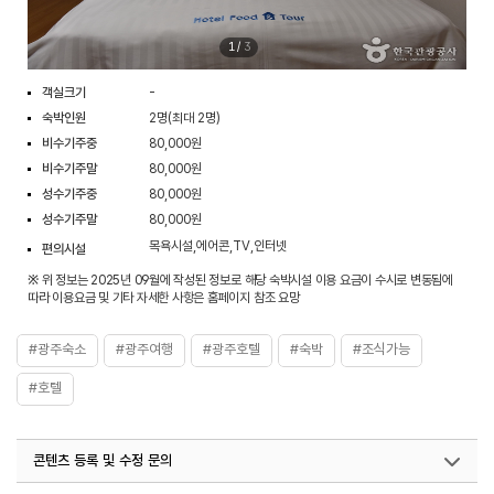
1
/
3
객실크기
-
숙박인원
2명(최대 2명)
비수기주중
80,000원
비수기주말
80,000원
성수기주중
80,000원
성수기주말
80,000원
목욕시설,에어콘,TV,인터넷
편의시설
※ 위 정보는 2025년 09월에 작성된 정보로 해당 숙박시설 이용 요금이 수시로 변동됨에
따라 이용요금 및 기타 자세한 사항은 홈페이지 참조 요망
#광주숙소
#광주여행
#광주호텔
#숙박
#조식가능
#호텔
콘텐츠 등록 및 수정 문의