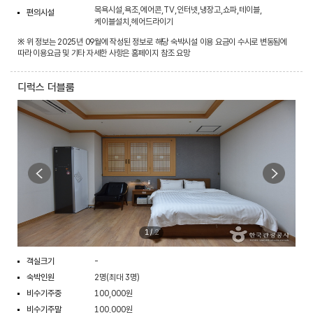
목욕시설,욕조,에어콘,TV,인터넷,냉장고,쇼파,테이블,
편의시설
케이블설치,헤어드라이기
※ 위 정보는 2025년 09월에 작성된 정보로 해당 숙박시설 이용 요금이 수시로 변동됨에
따라 이용요금 및 기타 자세한 사항은 홈페이지 참조 요망
디럭스 더블룸
1
/
2
객실크기
-
숙박인원
2명(최대 3명)
비수기주중
100,000원
비수기주말
100,000원