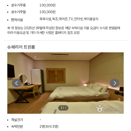
성수기주중
100,000원
성수기주말
100,000원
목욕시설,욕조,에어콘,TV,인터넷,케이블설치
편의시설
※ 위 정보는 2025년 09월에 작성된 정보로 해당 숙박시설 이용 요금이 수시로 변동됨에
따라 이용요금 및 기타 자세한 사항은 홈페이지 참조 요망
슈페리어 트윈룸
1
/
2
객실크기
-
숙박인원
2명(최대 3명)