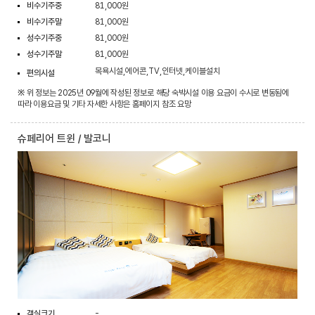
비수기주중
81,000원
비수기주말
81,000원
성수기주중
81,000원
성수기주말
81,000원
목욕시설,에어콘,TV,인터넷,케이블설치
편의시설
※ 위 정보는 2025년 09월에 작성된 정보로 해당 숙박시설 이용 요금이 수시로 변동됨에
따라 이용요금 및 기타 자세한 사항은 홈페이지 참조 요망
슈페리어 트윈 / 발코니
객실크기
-