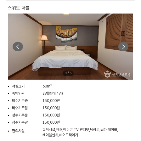
스위트 더블
1
/
3
객실크기
60m²
숙박인원
2명(최대 4명)
비수기주중
150,000원
비수기주말
150,000원
성수기주중
150,000원
성수기주말
150,000원
목욕시설,욕조,에어콘,TV,인터넷,냉장고,쇼파,테이블,
편의시설
케이블설치,헤어드라이기