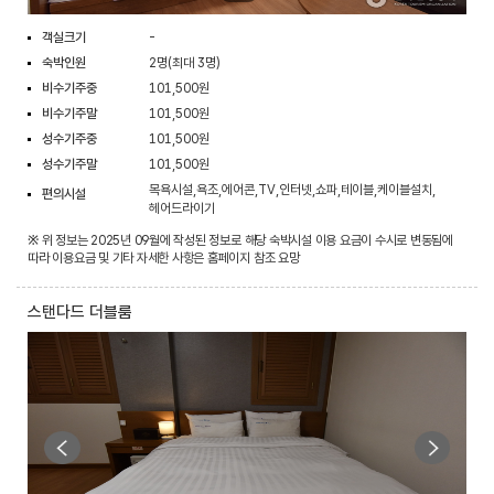
객실크기
-
숙박인원
2명(최대 3명)
비수기주중
101,500원
비수기주말
101,500원
성수기주중
101,500원
성수기주말
101,500원
목욕시설,욕조,에어콘,TV,인터넷,쇼파,테이블,케이블설치,
편의시설
헤어드라이기
※ 위 정보는 2025년 09월에 작성된 정보로 해당 숙박시설 이용 요금이 수시로 변동됨에
따라 이용요금 및 기타 자세한 사항은 홈페이지 참조 요망
스탠다드 더블룸