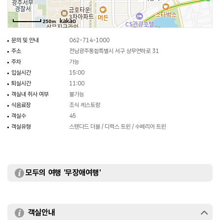
250m
문의 및 안내
062-714-1000
주소
전남광주통합특별시 서구 상무연하로 31
주차
가능
입실시간
15:00
퇴실시간
11:00
객실내 취사 여부
불가능
식음료장
조식 레스토랑
객실수
45
객실유형
스탠다드 더블 / 디럭스 트윈 / 수페리어 트윈
모두의 여행 '무장애여행'
객실안내