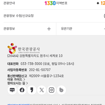
관광안내
지역번호
관광정보 수정/신규요청
관광정보
유관기관
(26464) 강원특별자치도 원주시 세계로 10
대표전화
033-738-3000 (유료, 평일 09시~18시)
사업자등록번호
202-81-50707
통신판매업신고
제2009-서울중구-1234호
이용 가이드
찾아오시는 길