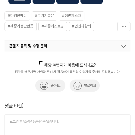
#다양한메뉴
#분위기좋은
#생면파스타
#세종가볼만한곳
#세종레스토랑
#연인과함께
#음식
#이탈리안레스토랑
#파스타맛집
콘텐츠 등록 및 수정 문의
국내디지털마케팅팀
033-813-3500
열린관광콘텐츠팀(열린관광-모두의여행)
033-738-3425
해당 여행지가 마음에 드시나요?
평가를 해주시면 개인화 추천 시 활용하여 최적의 여행지를 추천해 드리겠습니다.
좋아요!
별로예요
댓글
(
0
건)