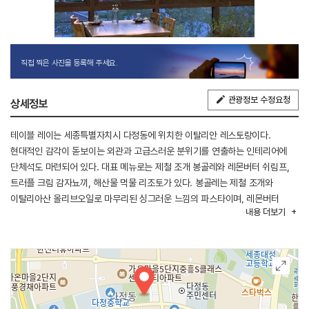
직접 찍은 사진을 등록해 주세요.
관광정보 수정요청
상세정보
테이블 레이는 세종특별자치시 다정동에 위치한 이탈리안 레스토랑이다.
현대적인 감각이 돋보이는 외관과 고급스러운 분위기를 연출하는 인테리어에
단체석도 마련되어 있다. 대표 메뉴로는 제철 조개 봉골레와 레몬버터 쉬림프,
트러플 크림 감자뇨끼, 해산물 먹물 리조토가 있다. 봉골레는 제철 조개와
이탈리아산 올리브오일로 마무리된 싱그러운 느낌의 파스타이며, 레몬버터
내용
더보기
쉬림프는 수제 레몬버터와 새우의 조화로운 파스타이다. 이 밖에 아이올리
샐러드, 보성 녹돈 목살 스테이크, 화이트 라구 등 다양한 메뉴가 준비되어 있어
취향에 맞게 선택해 즐길 수 있다. 레스토랑 주변에 국립세종수목원과
세종호수공원이 있어 함께 둘러볼 수 있다.