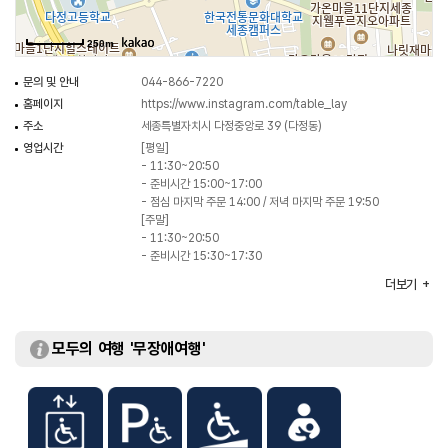
250m
문의 및 안내
044-866-7220
홈페이지
https://www.instagram.com/table_lay
주소
세종특별자치시 다정중앙로 39 (다정동)
영업시간
[평일]
- 11:30~20:50
- 준비시간 15:00~17:00
- 점심 마지막 주문 14:00 / 저녁 마지막 주문 19:50
[주말]
- 11:30~20:50
- 준비시간 15:30~17:30
- 점심 마지막 주문 14:30 / 저녁 마지막 주문 19:50
더보기
휴일
연중무휴
주차
가능
대표메뉴
제철 조개 봉골레
모두의 여행 '무장애여행'
취급메뉴
레몬버터 쉬림프 / 트러플 크림 감자뇨끼 / 해산물 먹물
리조토 등
화장실
있음