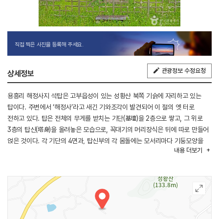
직접 찍은 사진을 등록해 주세요.
관광정보 수정요청
상세정보
용흥리 해정사지 석탑은 고부읍성이 있는 성황산 북쪽 기슭에 자리하고 있는
탑이다. 주변에서 ‘해정사’라고 새긴 기와조각이 발견되어 이 절의 옛 터로
전하고 있다. 탑은 전체의 무게를 받치는 기단(基壇)을 2층으로 쌓고, 그 위로
3층의 탑신(塔身)을 올려놓은 모습으로, 꼭대기의 머리장식은 뒤에 따로 만들어
얹은 것이다. 각 기단의 4면과, 탑신부의 각 몸돌에는 모서리마다 기둥모양을
내용
더보기
본뜬 조각을 두었다. 지붕돌은 밑면에 3단씩의 받침을 두고 있으며, 전체적으로
두터운 편은 아니지만 경쾌한 느낌은 떨어진다. 간략하게 흐르고 있는 각 부분의
솜씨들로 보아 고려시대에 세운 것으로 보이는데, 탑신부의 1층 몸돌이
지나치게 커 보여 균형이 맞지 않다. 고부읍성 주변의 석탑들이 모두 2층 기단에
5층 이상의 높이를 지니고 있는 점으로 보아 이 탑 역시 5층 정도의 석탑으로
추정된다.