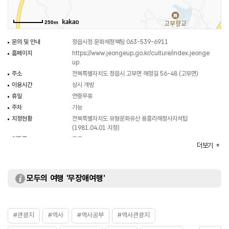
250m
문의 및 안내
정읍시청 문화재정책팀 063-539-6911
홈페이지
https://www.jeongeup.go.kr/culture/index.jeonge
up
주소
전북특별자치도 정읍시 고부면 해정길 56-48 (고부면)
이용시간
상시 개방
휴일
연중무휴
주차
가능
지정현황
전북특별자치도 유형문화유산 용흥리해정사지석탑
(1981.04.01 지정)
입장료
무료
더보기
모두의 여행 '무장애여행'
#관광지
#역사
#역사공부
#역사관광지