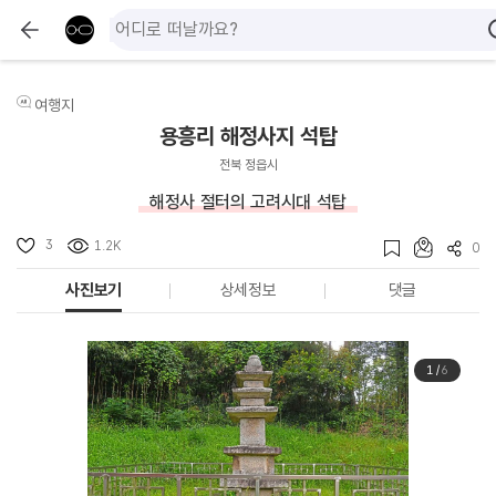
여행지
용흥리 해정사지 석탑
전북 정읍시
해정사 절터의 고려시대 석탑
3
1.2K
0
사진보기
상세정보
댓글
1
/
6