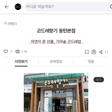
여행지
곤드레향기 동탄본점
자연이 준 선물, 가마솥 곤드레밥
2
1.6K
11
사진보기
상세정보
댓글
1
/
5