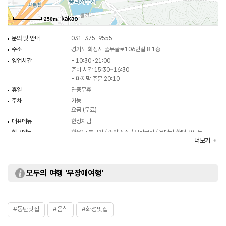
250m
문의 및 안내
031-375-9555
주소
경기도 화성시 풀무골로106번길 8 1층
영업시간
- 10:30~21:00
준비 시간 15:30~16:30
- 마지막 주문 20:10
휴일
연중무휴
주차
가능
요금 (무료)
대표메뉴
한상차림
취급메뉴
한우1+불고기 / 솥밥 정식 / 보리굴비 / 용대리 황태구이 등
더보기
화장실
있음
모두의 여행 '무장애여행'
#동탄맛집
#음식
#화성맛집