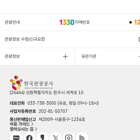
관광안내
지역번호
관광정보 수정/신규요청
관광정보
유관기관
(26464) 강원특별자치도 원주시 세계로 10
대표전화
033-738-3000 (유료, 평일 09시~18시)
사업자등록번호
202-81-50707
통신판매업신고
제2009-서울중구-1234호
이용 가이드
찾아오시는 길