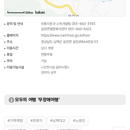
체험이다.
250m
문의 및 안내
유통지원과 소득개발팀 055-860-3935
설천면행정복지센터 055-860-8401
홈페이지
https://www.namhae.go.kr/tour
주소
경상남도 남해군 설천면 설천로864번길 53
이용시간
상시 개방
휴일
연중무휴
주차
가능
이용가능시설
<안전시설 설비사항>
관리자 상주
모두의 여행 '무장애여행'
#가족체험
#관광지
#남해대교
#노량진