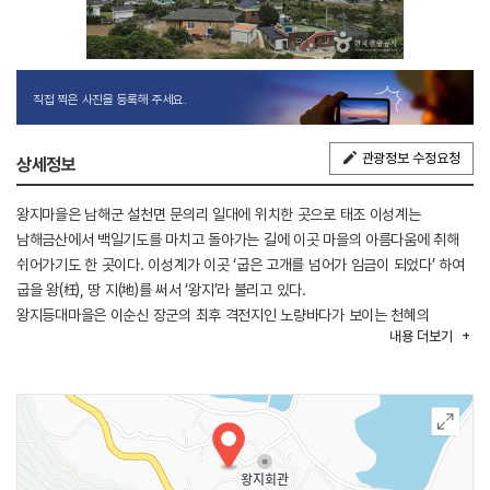
직접 찍은 사진을 등록해 주세요.
관광정보 수정요청
상세정보
왕지마을은 남해군 설천면 문의리 일대에 위치한 곳으로 태조 이성계는
남해금산에서 백일기도를 마치고 돌아가는 길에 이곳 마을의 아름다움에 취해
쉬어가기도 한 곳이다. 이성계가 이곳 ‘굽은 고개를 넘어가 임금이 되었다’ 하여
굽을 왕(枉), 땅 지(地)를 써서 ‘왕지’라 불리고 있다.
왕지등대마을은 이순신 장군의 최후 격전지인 노량바다가 보이는 천혜의
내용
더보기
자연경관을 가지고 있고 남해대교에서 마을까지 이르는 도로에 아름다운
벚꽃길이 조성되어 있으며 농어촌복합체험마을답게 농촌과 어촌을 경험할 수
있는 다양한 체험프로그램이 마련되어 있다. 그중에서도 개막이체험은 바닷가에
그물을 설치한 뒤 바닷물이 빠지면 직접 물고기를 잡아보는 체험으로 온 가족이
함께 즐기기에 좋다. 갯벌의 생태를 공부하며 갯것들을 직접 잡아볼 수 있는
갯벌생태체험은 아이들에게 자연의 소중함을 일깨워주기에 더없이 좋은