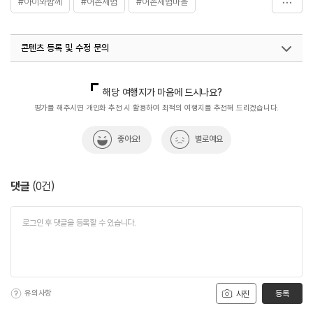
#아이와함께
#어촌체험
#어촌체험마을
#자연좋은곳
#자연환경
#체험
#휴식공간
콘텐츠 등록 및 수정 문의
#휴식여행
#휴식하기
#휴식하기좋은곳
국내디지털마케팅팀
033-813-3500
해당 여행지가 마음에 드시나요?
평가를 해주시면 개인화 추천 시 활용하여 최적의 여행지를 추천해 드리겠습니다.
좋아요!
별로예요
댓글
(
0
건)
유의사항
등록
사진