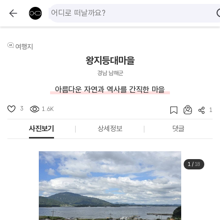
여행지
왕지등대마을
경남 남해군
아름다운 자연과 역사를 간직한 마을
3
1.6K
1
사진보기
상세정보
댓글
1
/
18