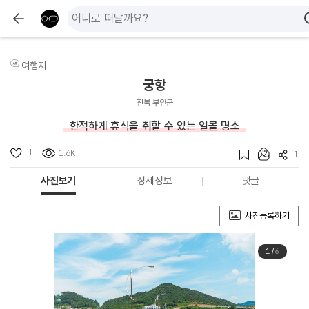
여행지
궁항
전북 부안군
한적하게 휴식을 취할 수 있는 일몰 명소
1
1.6K
1
사진보기
상세정보
댓글
사진등록하기
1
/
6