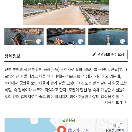
관광정보 수정요청
상세정보
전북 부안의 작은 어항인 궁항(弓項)은 한자로 활의 목덜미를 뜻한다. 반월(半月)
모양의 산이 둘러있고 마을 앞바다에는 견도(犬島-개섬)가 자리하고 있는데,
바다에서 궁항을 보면 마을이 활과 같은 모양이고 견도는 활촉 같아서 활궁 또는
목항, 즉 활목이라 부르게 되었다고 한다. 주변에 펜션 등 숙박 가능한 시설들이
많이 있어 휴양지로도 좋고 많이 알려지지 않아 조용한 가운데 휴식을 취할 수
내용
더보기
있는 곳이다. 그리 넓은 규모는 아니지만 방파제 걷기, 마을 탐방과 바닷가에서
시간을 보내기 좋다. 키 작은 소나무와 넓적한 바위가 어우러진 정자에서 궁항의
낙조를 바라볼 수 있다.