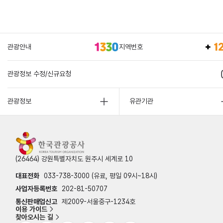
관광안내
지역번호
관광정보 수정/신규요청
관광정보
유관기관
(26464) 강원특별자치도 원주시 세계로 10
대표전화
033-738-3000 (유료, 평일 09시~18시)
사업자등록번호
202-81-50707
통신판매업신고
제2009-서울중구-1234호
이용 가이드
찾아오시는 길