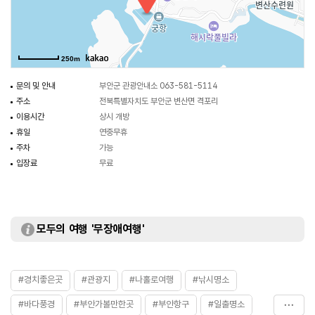
250m
문의 및 안내
부안군 관광안내소 063-581-5114
주소
전북특별자치도 부안군 변산면 격포리
이용시간
상시 개방
휴일
연중무휴
주차
가능
입장료
무료
모두의 여행 '무장애여행'
#경치좋은곳
#관광지
#나홀로여행
#낚시명소
#바다풍경
#부안가볼만한곳
#부안항구
#일출명소