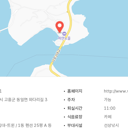
1
홈페이지
http://www.
 고흥군 동일면 와다리길 3
주차
가능
퇴실시간
11:00
식음료장
카페
침대-트윈 / 1동 펜션 25평 A 등
부대시설
선상낚시