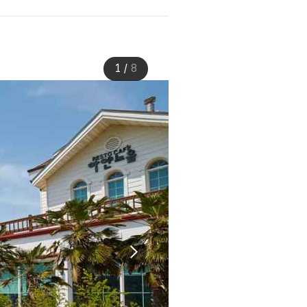
1
/
8