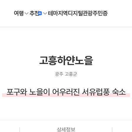
여행
추천
테마
지역
디지털
관광주민증
고흥하얀노을
광주 고흥군
포구와 노을이 어우러진 서유럽풍 숙소
상세정보