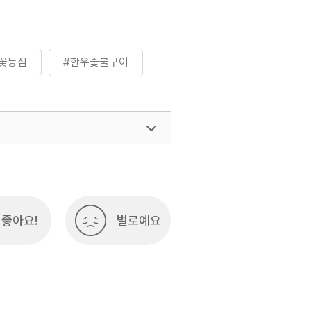
꽃등심
#한우숯불구이
좋아요!
별로예요