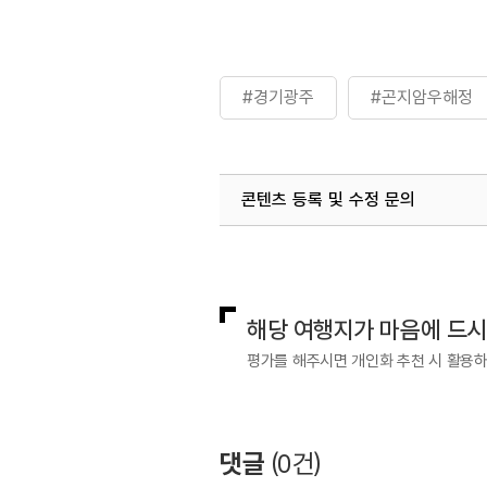
#경기광주
#곤지암우해정
콘텐츠 등록 및 수정 문의
국내디지털마케팅팀
033-813-3
해당 여행지가 마음에 드
평가를 해주시면 개인화 추천 시 활용
댓글
(
0
건)