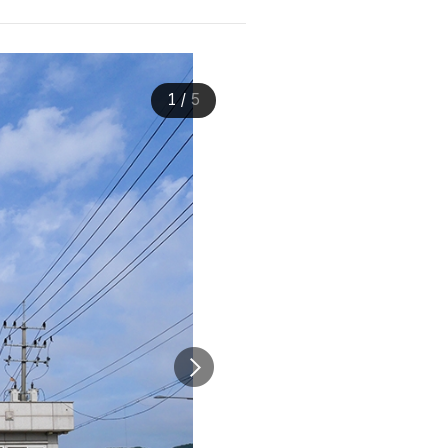
1
/
5