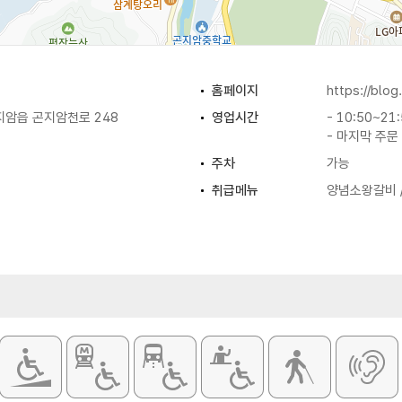
홈페이지
https://blo
지암읍 곤지암천로 248
영업시간
- 10:50~21
- 마지막 주문 
주차
가능
취급메뉴
양념소왕갈비 /