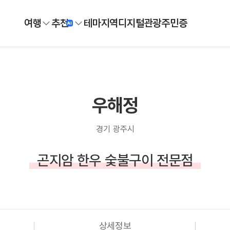
여행
추천
테마
지역
디지털
관광주민증
우해정
경기 광주시
곤지암 한우 숯불구이 전문점
상세정보