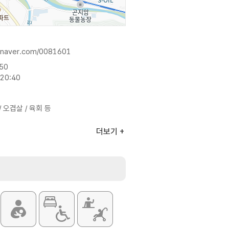
g.naver.com/0081601
:50
20:40
 오겹살 / 육회 등
더보기