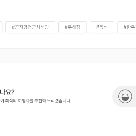
#곤지암천근처식당
#우해정
#음식
#한우
500
시나요?
하여 최적의 여행지를 추천해 드리겠습니다.