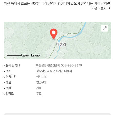
의신 쪽에서 흐르는 냇물을 따라 절벽이 형성되어 있으며 절벽에는 ‘세이암’이란
내용
더보기
글자가 새겨져 있다. 신라 말 고운 최치원이 세속의 비속한 말을 들은 귀를 씻고
신선이 되어 지리산으로 입산했다는 이야기가 있다. 그 귀를 씻었다는 곳이 바로
세이암이다.
250m
문의 및 안내
하동군청 관광진흥과 055-880-2379
주소
경상남도 하동군 화개면 대성리
이용시간
상시 개방
휴일
연중무휴
주차
가능
입장료
무료