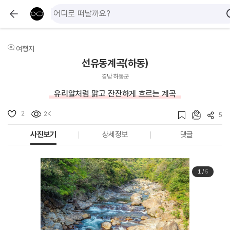
여행지
선유동계곡(하동)
경남 하동군
유리알처럼 맑고 잔잔하게 흐르는 계곡
2
2K
5
사진보기
상세정보
댓글
1
/
5