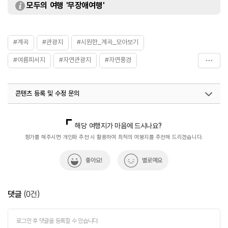
모두의 여행 '무장애여행'
#계곡
#관광지
#시원한_계곡_모아보기
#여름피서지
#자연관광지
#자연풍경
#하동가볼만한곳
#하동계곡
#하동여행
콘텐츠 등록 및 수정 문의
#혼자가도좋은
국내디지털마케팅팀
033-813-3500
해당 여행지가 마음에 드시나요?
평가를 해주시면 개인화 추천 시 활용하여 최적의 여행지를 추천해 드리겠습니다.
좋아요!
별로예요
댓글
(
0
건)