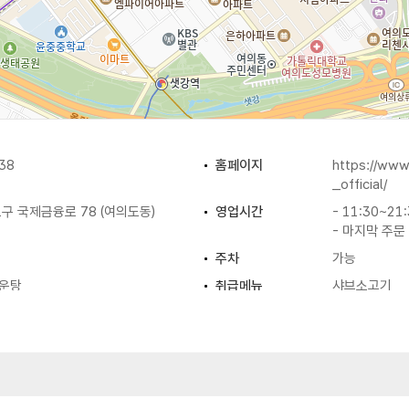
38
홈페이지
https://ww
_official/
구 국제금융로 78 (여의도동)
영업시간
- 11:30~21
- 마지막 주문 
주차
가능
운탕
취급메뉴
샤브소고기