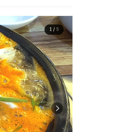
1
/
5