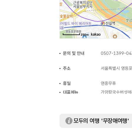
250m
문의 및 안내
0507-1399-04
주소
서울특별시 영등포
휴일
연중무휴
대표메뉴
가양칼국수버섯매
화장실
있음
모두의 여행 '무장애여행'