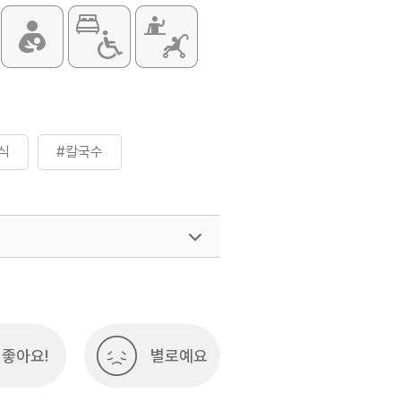
식
#칼국수
좋아요!
별로예요