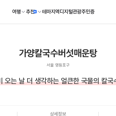
여행
추천
테마
지역
디지털
관광주민증
가양칼국수버섯매운탕
서울 영등포구
비 오는 날 더 생각하는 얼큰한 국물의 칼국
상세정보