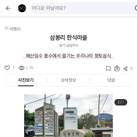
여행지
삼봉리 한식마을
경기 남양주시
배산임수 풍수에서 즐기는 우리나라 향토음식
1
1.7K
0
사진보기
상세정보
댓글
1
/
7