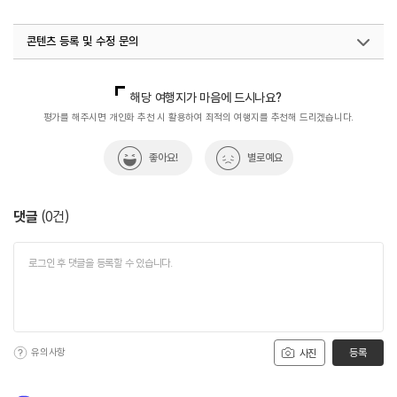
#숨은맛집
#이색거리
#전국맛집
#친구와함께
콘텐츠 등록 및 수정 문의
#한식
#향토음식
국내디지털마케팅팀
033-813-3500
열린관광콘텐츠팀(열린관광-모두의여행)
033-738-3425
해당 여행지가 마음에 드시나요?
평가를 해주시면 개인화 추천 시 활용하여 최적의 여행지를 추천해 드리겠습니다.
좋아요!
별로예요
댓글
(
0
건)
유의사항
등록
사진