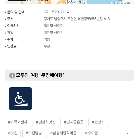
250m
문의 및 안내
031-590-2114
주소
경기도 남양주시 조안면 북한강로855번길 6-8
이용시간
업체별 상이함
휴일
업체별 상이함
주차
가능
입장료
무료
모두의 여행 '무장애여행'
#가족과함께
#건강식맛집
#경치좋은곳
#관광지
#맛집
#맛집탐방
#삼봉리한식마을
#수도권