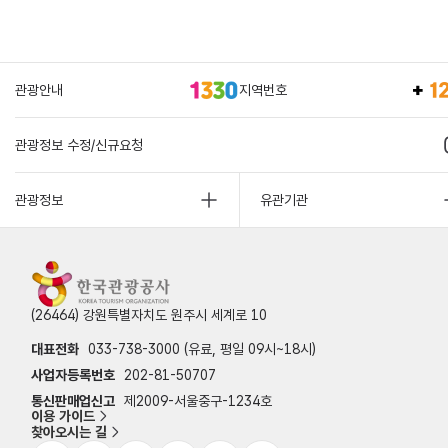
관광안내
지역번호
관광정보 수정/신규요청
관광정보
유관기관
(26464) 강원특별자치도 원주시 세계로 10
대표전화
033-738-3000 (유료, 평일 09시~18시)
사업자등록번호
202-81-50707
통신판매업신고
제2009-서울중구-1234호
이용 가이드
찾아오시는 길