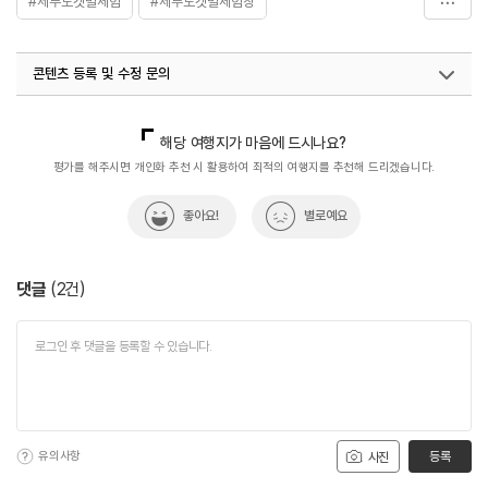
#제부도갯벌체험
#제부도갯벌체험장
#제부도바지락캐기체험
#제부도생태체험
콘텐츠 등록 및 수정 문의
#제부도쏙잡이체험
#제부리어촌체험휴양마을
국내디지털마케팅팀
033-813-3500
해당 여행지가 마음에 드시나요?
평가를 해주시면 개인화 추천 시 활용하여 최적의 여행지를 추천해 드리겠습니다.
좋아요!
별로예요
댓글
(
2
건)
유의사항
등록
사진