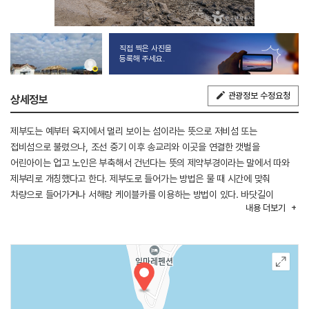
직접 찍은 사진을
등록해 주세요.
관광정보 수정요청
상세정보
제부도는 예부터 육지에서 멀리 보이는 섬이라는 뜻으로 저비섬 또는
접비섬으로 불렸으나, 조선 중기 이후 송교리와 이곳을 연결한 갯벌을
어린아이는 업고 노인은 부축해서 건넌다는 뜻의 제약부경이라는 말에서 따와
제부리로 개칭했다고 한다. 제부도로 들어가는 방법은 물 때 시간에 맞춰
차량으로 들어가거나 서해랑 케이블카를 이용하는 방법이 있다. 바닷길이
내용
더보기
열리는 시간은 화성시 홈페이지나 제부리 어촌체험휴양마을 홈페이지에서
확인할 수 있고 케이블카를 이용하여 들어가면 제부도 무료 셔틀버스가 주요
관광지를 순환하므로 여유 있게 섬을 둘러보기 편리하다. 체험장은 해수욕장
옆쪽으로 제부리 주민들이 어업활동을 하면서 운영 중이다. 해수욕장과 체험장
중간에 위치한 제부도 여행 스테이션은 샤워실, 화장실, 수도시설까지 잘
되어있어 갯벌체험 후에 뒤처리를 깔끔하게 할 수 있다. 체험 시간은 물 때
시간에 따라 달라지므로 홈페이지 참고 후 신청하면 기다리지 않고 편리하게