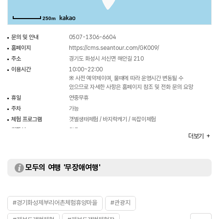
이용할 수 있다.
250m
문의 및 안내
0507-1306-6604
홈페이지
https://cms.seantour.com/GK009/
주소
경기도 화성시 서신면 해안길 210
이용시간
10:00~22:00
※ 사전 예약제이며, 물때에 따라 운영시간 변동될 수
있으므로 자세한 사항은 홈페이지 참조 및 전화 문의 요망
휴일
연중무휴
주차
가능
체험 프로그램
갯벌생태체험 / 바지락캐기 / 쏙잡이체험
화장실
있음
더보기
시설이용료
[바지락캐기]
- 일반 15,000원
- 청소년 12,000원
모두의 여행 '무장애여행'
- 어린이 10,000원
[갯벌생태체험]
- 5,000원
[쏙잡이체험]
#경기화성제부리어촌체험휴양마을
- 70,000원
#관광지
※ 자세한 사항은 홈페이지 참조 및 전화 문의 요망