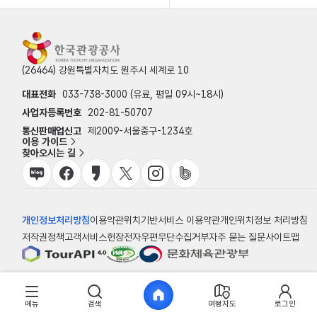
(26464) 강원특별자치도 원주시 세계로 10
대표전화
033-738-3000 (유료, 평일 09시~18시)
사업자등록번호
202-81-50707
통신판매업신고
제2009-서울중구-1234호
이용 가이드
찾아오시는 길
개인정보처리방침
이용약관
위치기반서비스 이용약관
개인위치정보 처리방침
저작권정책
고객서비스헌장
전자우편무단수집거부
자주 묻는 질문
사이트맵
© 한국관광공사
메뉴
검색
여행지도
로그인