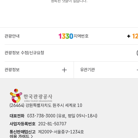
등록된 댓글이 없습니다.
관광안내
지역번호
관광정보 수정/신규요청
관광정보
유관기관
(26464) 강원특별자치도 원주시 세계로 10
대표전화
033-738-3000 (유료, 평일 09시~18시)
사업자등록번호
202-81-50707
통신판매업신고
제2009-서울중구-1234호
이용 가이드