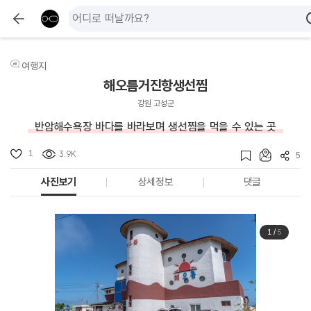
여행지
해오름거진항생선찜
강원 고성군
반암해수욕장 바다를 바라보며 생선찜을 먹을 수 있는 곳
1
3.9K
5
사진보기
상세정보
댓글
1
/
5