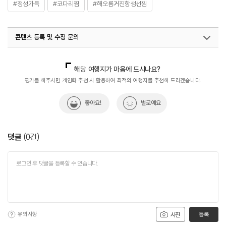
#정성가득
#코다리찜
#해오름거진항생선찜
콘텐츠 등록 및 수정 문의
국내디지털마케팅팀
033-813-3500
해당 여행지가 마음에 드시나요?
평가를 해주시면 개인화 추천 시 활용하여 최적의 여행지를 추천해 드리겠습니다.
좋아요!
별로예요
댓글
(
0
건)
유의사항
등록
사진