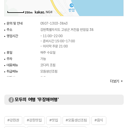
, NGII
250m
문의 및 안내
0507-1303-3843
주소
강원특별자치도 고성군 거진읍 반암길 38
영업시간
- 11:00~22:00
- 준비시간 15:00~17:00
- 마지막 주문 21:00
휴일
매주 수요일
주차
가능
대표메뉴
코다리 조림
취급메뉴
모듬생선조림
화장실
있음
더보기
모두의 여행 '무장애여행'
#강원권
#강원맛집
#맛집
#모둠생선조림
#음식