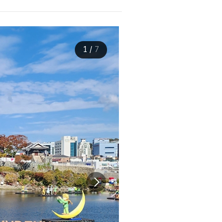
1
/
7