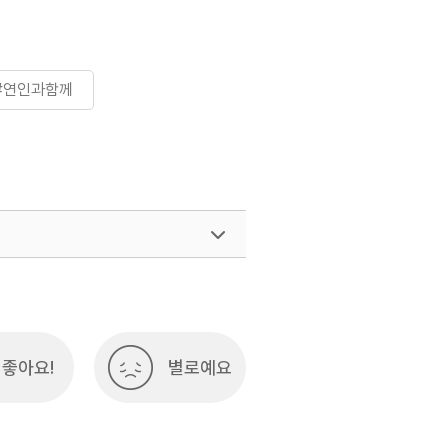
#연인과함께
여행)
033-738-3425
좋아요!
별로예요