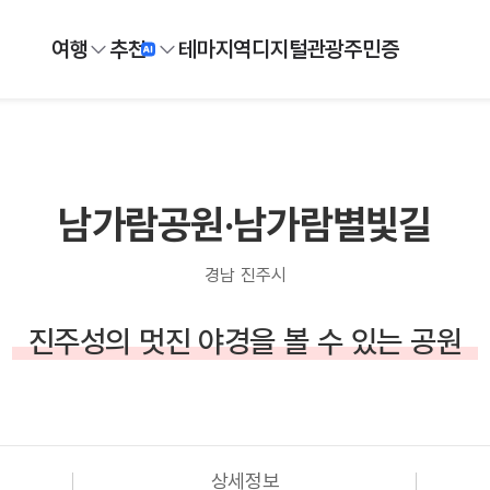
여행
추천
테마
지역
디지털
관광주민증
남가람공원·남가람별빛길
경남 진주시
진주성의 멋진 야경을 볼 수 있는 공원
상세정보