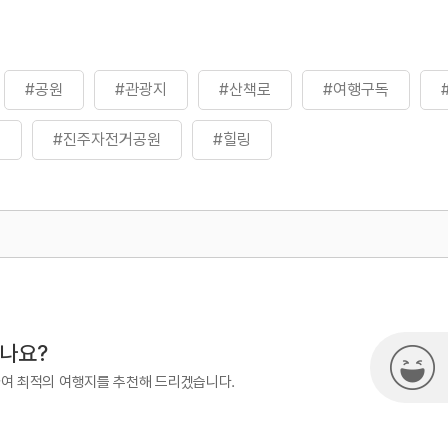
#공원
#관광지
#산책로
#여행구독
원
#진주자전거공원
#힐링
500
열린관광콘텐츠팀(열린관광-모두의
시나요?
하여 최적의 여행지를 추천해 드리겠습니다.