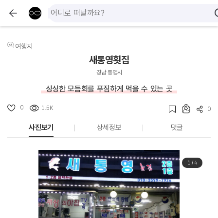
여행지
새통영횟집
경남 통영시
싱싱한 모듬회를 푸짐하게 먹을 수 있는 곳
0
1.5K
0
사진보기
상세정보
댓글
1
/
4