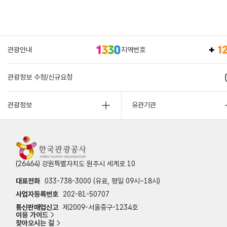
관광안내
지역번호
관광정보 수정/신규요청
관광정보
유관기관
(26464) 강원특별자치도 원주시 세계로 10
대표전화
033-738-3000 (유료, 평일 09시~18시)
사업자등록번호
202-81-50707
통신판매업신고
제2009-서울중구-1234호
이용 가이드
찾아오시는 길