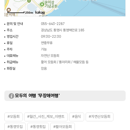
250m
문의 및 안내
055-643-2287
주소
경상남도 통영시 통영해안로 185
영업시간
09:30~22:30
휴일
연중무휴
주차
가능
대표메뉴
자연산 모듬회
취급메뉴
활어 모듬회 / 통마리회 / 해물모듬 등
화장실
있음
모두의 여행 '무장애여행'
#모듬회
#월간_사진_제보_이벤트
#음식
#자연산모듬회
#통영맛집
#통영횟집
#활어모듬회