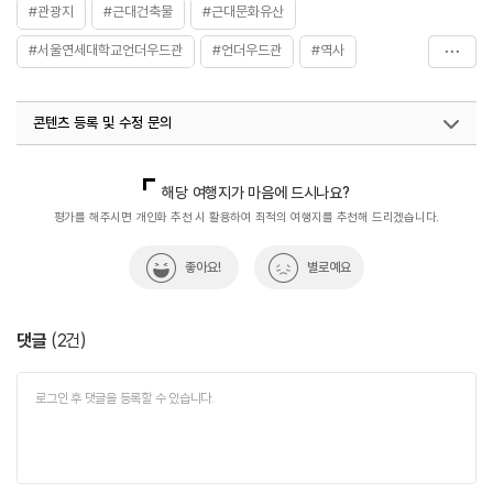
#관광지
#근대건축물
#근대문화유산
#서울연세대학교언더우드관
#언더우드관
#역사
#역사공부
#역사관광지
#역사를품은곳
콘텐츠 등록 및 수정 문의
#역사문화재
#역사속
#역사속으로
#역사여행
#역사유적지
#역사이야기
#역사탐방
#역사탐험
국내디지털마케팅팀
033-813-3500
열린관광콘텐츠팀(열린관광-모두의여행)
033-738-3425
해당 여행지가 마음에 드시나요?
#연세대학교
#연세대학교근대건물
#연희전문학교
평가를 해주시면 개인화 추천 시 활용하여 최적의 여행지를 추천해 드리겠습니다.
좋아요!
별로예요
댓글
(
2
건)