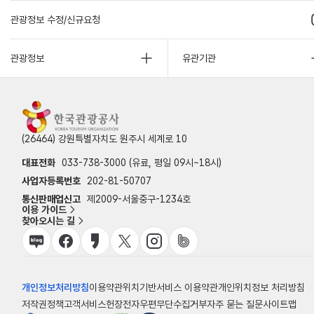
관광정보 수정/신규요청
관광정보
유관기관
(26464) 강원특별자치도 원주시 세계로 10
대표전화
033-738-3000 (유료, 평일 09시~18시)
사업자등록번호
202-81-50707
통신판매업신고
제2009-서울중구-1234호
이용 가이드
찾아오시는 길
개인정보처리방침
이용약관
위치기반서비스 이용약관
개인위치정보 처리방침
저작권정책
고객서비스헌장
전자우편무단수집거부
자주 묻는 질문
사이트맵