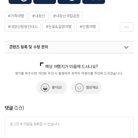
#가족여행
#내장산
#내장산국립공원
#내장산탐방안내소
#눈꽃&설경여행
#단풍여행
#데이트코스
#등산
#문화시설
#아이와함께
콘텐츠 등록 및 수정 문의
#연인과함께
#자연좋은곳
#정읍여행
#친구와함께
국내디지털마케팅팀
033-813-3500
열린관광콘텐츠팀(열린관광-모두의여행)
033-738-3425
해당 여행지가 마음에 드시나요?
평가를 해주시면 개인화 추천 시 활용하여 최적의 여행지를 추천해 드리겠습니다.
좋아요!
별로예요
댓글
(
1
건)