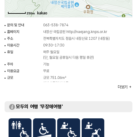
250m
문의 및 안내
063-538-7874
홈페이지
내장산 국립공원
http://naejang.knps.or.kr
주소
전북특별자치도 정읍시 내장산로 1207 (내장동)
이용시간
09:30~17:30
휴일
매주 월요일
(단, 월요일 공휴일시 다음 평일 휴관)
주차
가능
이용요금
무료
규모
규모 751.06㎡
지하 1층/지상 1층
더보기
모두의 여행 '무장애여행'