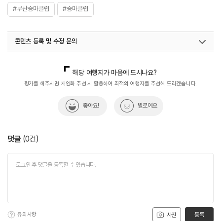
#부산승마클럽
#승마클럽
콘텐츠 등록 및 수정 문의
국내디지털마케팅팀
033-813-3500
해당 여행지가 마음에 드시나요?
평가를 해주시면 개인화 추천 시 활용하여 최적의 여행지를 추천해 드리겠습니다.
좋아요!
별로예요
댓글
(
0
건)
유의사항
등록
사진