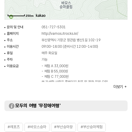
250m
문의 및 안내
051-727-5301
홈페이지
http://vamos.itrocks.kr/
주소
부산광역시 기장군 정관읍 병산1길 102-19
이용시간
09:00~18:00 (준비시간 12:00~14:00)
휴일
매주 화요일
주차
가능
이용요금
- 체험 A 33,000원
- 체험 B 55,000원
- 체험 C 77,000원
※ 자세한 사항은 홈페이지 참조 및 전화 문의 요망
더보기
화장실
있음
모두의 여행 '무장애여행'
#레포츠
#바모스승마
#부산승마장
#부산승마체험