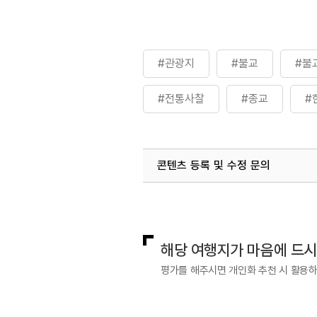
#관광지
#불교
#불
#전통사찰
#종교
#
콘텐츠 등록 및 수정 문의
국내디지털마케팅팀
033-813-3
해당 여행지가 마음에 드
평가를 해주시면 개인화 추천 시 활용