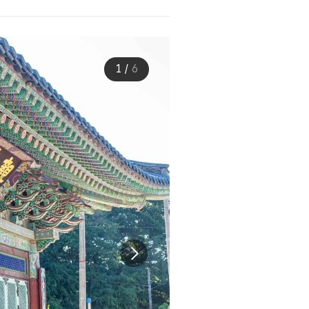
1
/
6