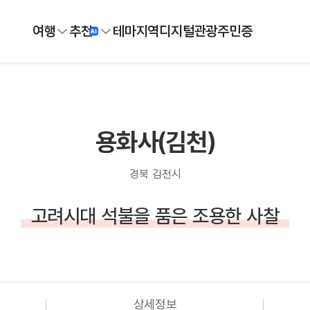
여행
추천
테마
지역
디지털
관광주민증
용화사(김천)
경북 김천시
고려시대 석불을 품은 조용한 사찰
상세정보