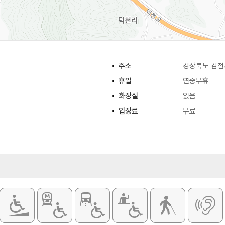
주소
경상북도 김천
휴일
연중무휴
화장실
있음
입장료
무료