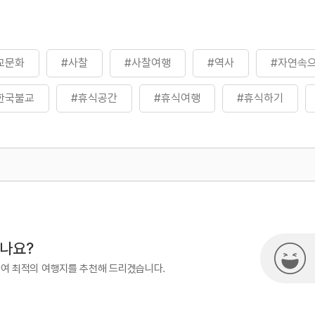
교문화
#사찰
#사찰여행
#역사
#자연속
한국불교
#휴식공간
#휴식여행
#휴식하기
500
시나요?
하여 최적의 여행지를 추천해 드리겠습니다.