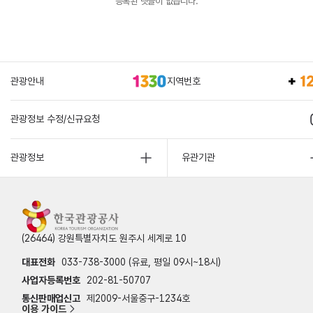
등록된 댓글이 없습니다.
관광안내
지역번호
관광정보 수정/신규요청
관광정보
유관기관
(26464) 강원특별자치도 원주시 세계로 10
대표전화
033-738-3000 (유료, 평일 09시~18시)
사업자등록번호
202-81-50707
통신판매업신고
제2009-서울중구-1234호
이용 가이드