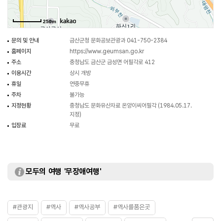
숭봉전을 철폐시키는 비운을 겪었다. 현재는 충청남도 지정 문화유산자료로
지정 관리되고 있다.
250m
문의 및 안내
금산군청 문화공보관광과 041-750-2384
홈페이지
https://www.geumsan.go.kr
주소
충청남도 금산군 금성면 어필각로 412
이용시간
상시 개방
휴일
연중무휴
주차
불가능
지정현황
충청남도 문화유산자료 온양이씨어필각 (1984.05.17.
지정)
입장료
무료
모두의 여행 '무장애여행'
#관광지
#역사
#역사공부
#역사를품은곳