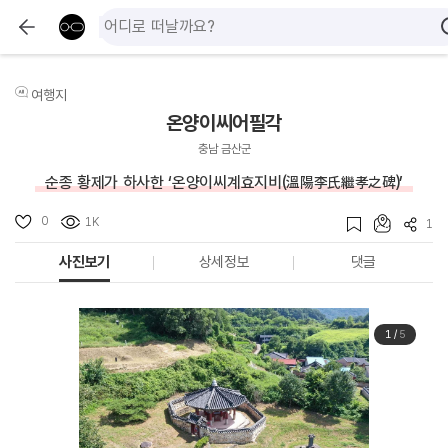
여행지
온양이씨어필각
충남 금산군
순종 황제가 하사한 ‘온양이씨계효지비(溫陽李氏繼孝之碑)’
0
1K
1
사진보기
상세정보
댓글
1
/
5