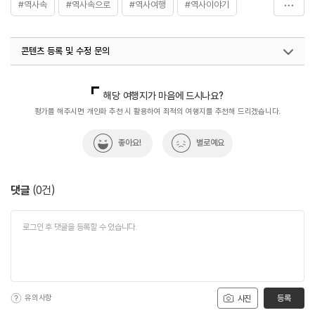
#역사속
#역사속으로
#역사여행
#역사이야기
#역사탐험
콘텐츠 등록 및 수정 문의
국내디지털마케팅팀
033-813-3500
해당 여행지가 마음에 드시나요?
평가를 해주시면 개인화 추천 시 활용하여 최적의 여행지를 추천해 드리겠습니다.
좋아요!
별로예요
댓글
(
0
건)
유의사항
등록
사진