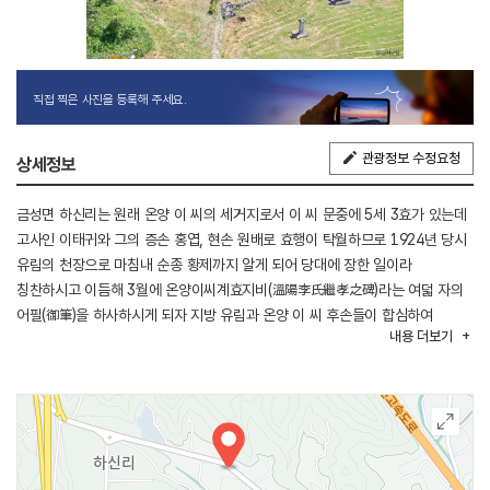
직접 찍은 사진을 등록해 주세요.
관광정보 수정요청
상세정보
금성면 하신리는 원래 온양 이 씨의 세거지로서 이 씨 문중에 5세 3효가 있는데
고사인 이태귀와 그의 증손 홍엽, 현손 원배로 효행이 탁월하므로 1924년 당시
유림의 천장으로 마침내 순종 황제까지 알게 되어 당대에 장한 일이라
칭찬하시고 이듬해 3월에 온양이씨계효지비(溫陽李氏繼孝之碑)라는 여덟 자의
어필(御筆)을 하사하시게 되자 지방 유림과 온양 이 씨 후손들이 합심하여
내용
더보기
어필비를 세우는 한편, 비각을 봉건 하게 되었다. 또한 3효문에 대한 정각을
세운 바 있는데 의친왕이 온양이씨삼효문(溫陽李氏三孝門)이라는 친필을
하사했고, 1926년 봄 순종황제 승하 시에 본 손 원배공은 지방 유림과 함께
임금님께 은혜의 보답으로 전각을 봉건 키로 했다는 뜻을 전해 듣고 숭봉전
(崇奉殿)이라는 친필 액자를 하사하였다. 1943년 5월경 일본인인 금산
경찰서장(石川道夫)이 숭봉전에 침입, 어영은 물론 제기 및 각종 문헌을 약탈,