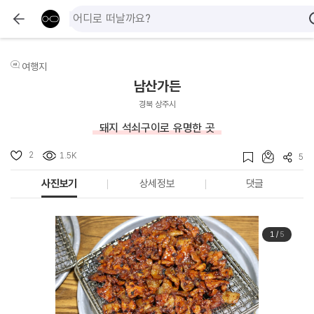
여행지
남산가든
경북 상주시
돼지 석쇠구이로 유명한 곳
2
1.5K
5
사진보기
상세정보
댓글
1
/
5