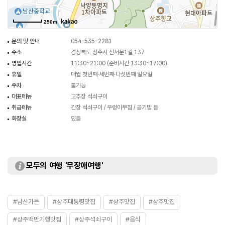
250m
문의 및 안내
054-535-2281
주소
경상북도 상주시 신서문1길 137
영업시간
11:30~21:00 (준비시간 13:30~17:00)
휴일
매월 첫번째·세번째·다섯번째 일요일
주차
불가능
대표메뉴
고추장 석쇠구이
취급메뉴
간장 석쇠구이 / 우렁이무침 / 공기밥 등
화장실
있음
모두의 여행 '무장애여행'
#남산가든
#상주대통령맛집
#상주맛집
#상주맛집
#상주백반기행맛집
#상주석쇠구이
#음식