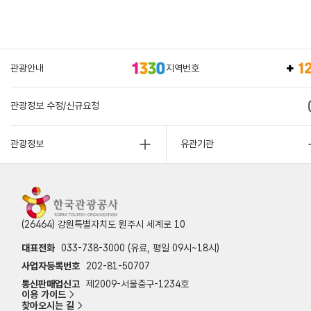
관광안내
지역번호
관광정보 수정/신규요청
관광정보
유관기관
(26464) 강원특별자치도 원주시 세계로 10
대표전화
033-738-3000 (유료, 평일 09시~18시)
사업자등록번호
202-81-50707
통신판매업신고
제2009-서울중구-1234호
이용 가이드
찾아오시는 길