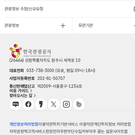
관광정보 수정/신규요청
관광정보
유관기관
(26464) 강원특별자치도 원주시 세계로 10
대표전화
033-738-3000 (유료, 평일 09시~18시)
사업자등록번호
202-81-50707
통신판매업신고
제2009-서울중구-1234호
이용 가이드
찾아오시는 길
개인정보처리방침
이용약관
위치기반서비스 이용약관
개인위치정보 처리방침
저작권정책
고객서비스헌장
전자우편무단수집거부
자주 묻는 질문
사이트맵