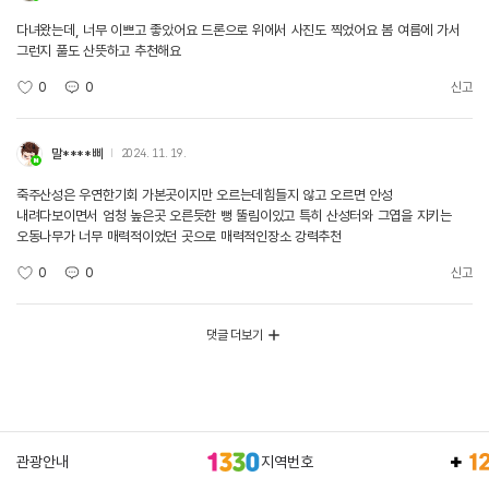
다녀왔는데, 너무 이쁘고 좋았어요 드론으로 위에서 사진도 찍었어요 봄 여름에 가서
그런지 풀도 산뜻하고 추천해요
0
0
신고
말****삐
2024. 11. 19.
죽주산성은 우연한기회 가본곳이지만 오르는데힘들지 않고 오르면 안성
내려다보이면서 엄청 높은곳 오른듯한 뻥 뚤림이있고 특히 산성터와 그엽을 지키는
오동나무가 너무 매력적이었던 곳으로 매력적인장소 강력추천
0
0
신고
댓글 더보기
관광안내
지역번호