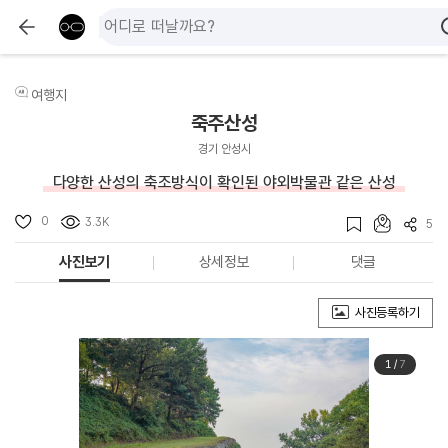
여행지
죽주산성
경기 안성시
다양한 산성의 축조방식이 확인된 야외박물관 같은 산성
0
3.3K
5
사진보기
상세정보
댓글
사진등록하기
1
/
7