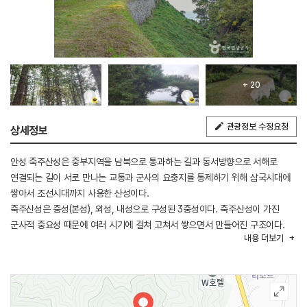
+ 20
관광정보 수정요청
상세정보
안성 죽주산성은 중부지역을 남북으로 통과하는 길과 동서방향으로 서해로
연결되는 길이 서로 만나는 교통과 군사의 요충지를 통제하기 위해 삼국시대에
쌓아서 조선시대까지 사용한 산성이다.
죽주산성은 중성(본성), 외성, 내성으로 구성된 3중성이다. 죽주산성이 가진
군사적 중요성 때문에 여러 시기에 걸쳐 고쳐서 쌓으면서 만들어진 구조이다.
내용
더보기
죽주산성에서 가장 이른 시기에 쌓은 중성은 그 높이가 6~10m에 달하며, 성벽
바깥으로 도랑을 파서 방어력을 높였다. 한강유역으로 북진한 신라가 6세기
후반 이후에 죽주산성을 쌓았고, 이후 몇 차례 고쳐 쌓았다. 이와 같이 여러
시기에 걸쳐 다시 쌓은 것은 죽주산성이 품은 시간의 켜를 보여주는 것이다.
외성은 고려 초에 축조되었는데, 신라 산성의 북벽에 새로 성벽을 쌓아 규모를