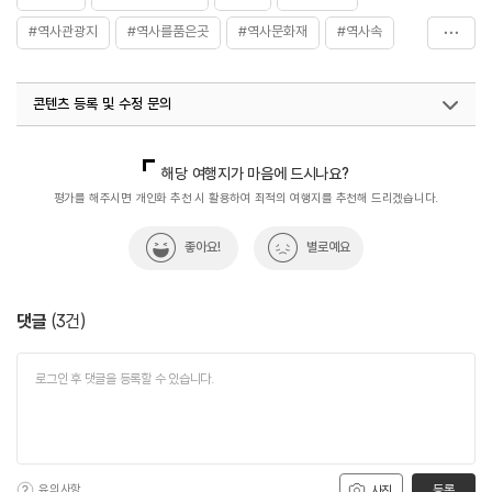
#역사관광지
#역사를품은곳
#역사문화재
#역사속
#역사속으로
#역사여행
#역사유적
#역사유적지
콘텐츠 등록 및 수정 문의
#역사이야기
#역사체험
#역사탐험
#역사탐험
국내디지털마케팅팀
033-813-3500
해당 여행지가 마음에 드시나요?
평가를 해주시면 개인화 추천 시 활용하여 최적의 여행지를 추천해 드리겠습니다.
좋아요!
별로예요
댓글
(
3
건)
유의사항
등록
사진