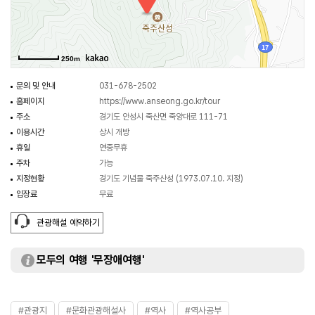
넓혔다. 고려 고종 23년(1236)에는
죽주방호별감인 송문주(宋文冑) 장군이 죽주산성에서 몽고군의 공격을
막아내었다. 이러한 역사적 중요성을 반영하듯이 산성 내에는 송문주 장군의
250m
사당이 설치되어 있다. 임진왜란 기간인 조선 선조 26년(1593)에는 황희
정승의 5대손인 충청병마절도사 황진(黄進)이 죽주산성에 주둔한 왜군을
문의 및 안내
031-678-2502
물리치기도 하였다.
홈페이지
https://www.anseong.go.kr/tour
임진왜란 이후에는 죽주산성의 방어력을 높이고자 중성 내부의 높은 지점에는
주소
경기도 안성시 죽산면 죽양대로 111-71
내성을 쌓아 최종적으로 3중성이 되었다. 이러한 중복된 산성의 구조뿐만
이용시간
상시 개방
아니라 성벽을 쌓은 방식도 중요한 의미가 있다. 조선시대에는 모두 4개의 문이
휴일
연중무휴
설치되었고, 남벽의 양 끝에는 각각 1개의 치성이 설치되어 있다. 치성은 돌로
주차
가능
하단부를 60도 정도 경사지게 쌓아 올렸는데, 임진왜란을 겪으면서 일본이
지정현황
경기도 기념물 죽주산성 (1973.07.10. 지정)
한반도 남부지역에 쌓은 왜성의 축조기법을 적용한 결과이다. 또한 중성에는
입장료
무료
조선시대 화약무기의 발달에 따른 새로운 군사 시설인 포루가 설치된 것도
눈여겨볼 필요가 있다.
관광해설 예약하기
한편 죽산산성 내부의 계곡에는 6기 이상의 신라 집수시설이 배치되어 있음이
발굴조사를 통해서 확인되었다. 산성이 반드시 갖추어야하는 물자원과 관련된
모두의 여행 '무장애여행'
전통 토목기술과 조경의 중요성을 보여주고자, 원형을 참고하여 집수시설의
모습을 복원하였다.
#관광지
#문화관광해설사
#역사
#역사공부