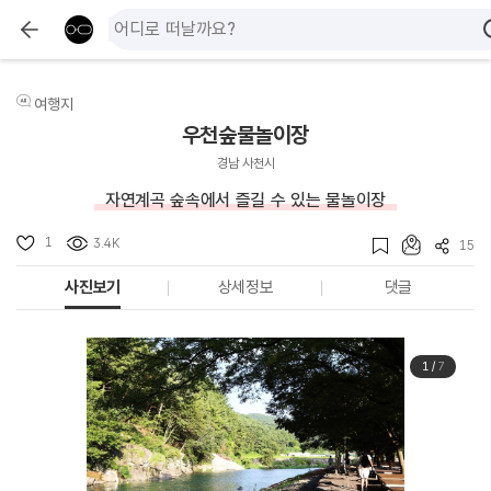
여행지
우천숲물놀이장
경남 사천시
자연계곡 숲속에서 즐길 수 있는 물놀이장
1
3.4K
15
사진보기
상세정보
댓글
1
/
7