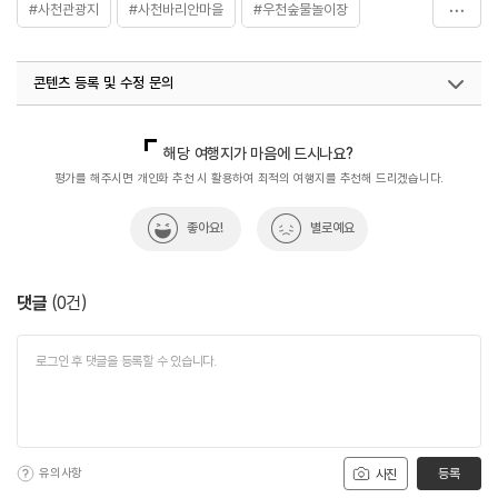
#사천관광지
#사천바리안마을
#우천숲물놀이장
#자연계곡
콘텐츠 등록 및 수정 문의
국내디지털마케팅팀
033-813-3500
해당 여행지가 마음에 드시나요?
평가를 해주시면 개인화 추천 시 활용하여 최적의 여행지를 추천해 드리겠습니다.
좋아요!
별로예요
댓글
(
0
건)
유의사항
등록
사진