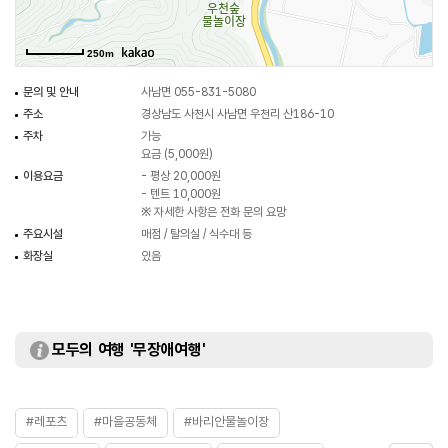
250m
문의 및 안내
사남면 055-831-5080
주소
경상남도 사천시 사남면 우천리 산186-10
주차
가능
요금 (5,000원)
이용요금
- 평상 20,000원
- 텐트 10,000원
※ 자세한 사항은 전화 문의 요망
주요시설
매점 / 탈의실 / 식수대 등
화장실
있음
모두의 여행 '무장애여행'
#레포츠
#마을공동체
#바리안물놀이장