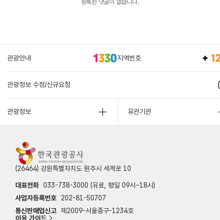
등록된 댓글이 없습니다.
관광안내
지역번호
관광정보 수정/신규요청
관광정보
유관기관
(26464) 강원특별자치도 원주시 세계로 10
대표전화
033-738-3000 (유료, 평일 09시~18시)
사업자등록번호
202-81-50707
통신판매업신고
제2009-서울중구-1234호
이용 가이드