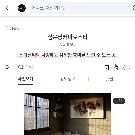
여행지
삼문당커피로스터
경남 통영시
스페셜티의 다양하고 섬세한 향미를 느낄 수 있는 곳
0
1.6K
2
사진보기
상세정보
댓글
1
/
7