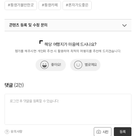
#통영가볼만한곳
#통영카페
#혼자가도좋은
콘텐츠 등록 및 수정 문의
국내디지털마케팅팀
033-813-3500
해당 여행지가 마음에 드시나요?
평가를 해주시면 개인화 추천 시 활용하여 최적의 여행지를 추천해 드리겠습니다.
좋아요!
별로예요
댓글
(
2
건)
유의사항
등록
사진