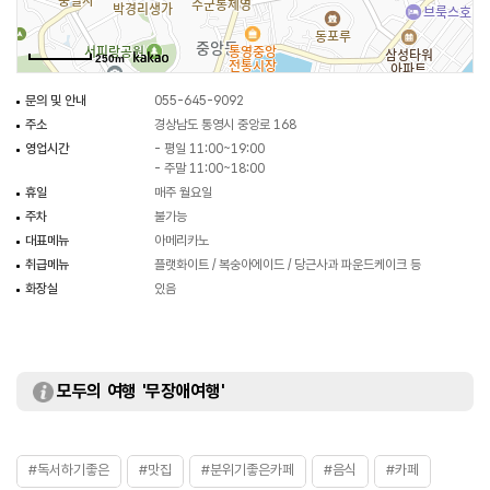
250m
문의 및 안내
055-645-9092
주소
경상남도 통영시 중앙로 168
영업시간
- 평일 11:00~19:00
- 주말 11:00~18:00
휴일
매주 월요일
주차
불가능
대표메뉴
아메리카노
취급메뉴
플랫화이트 / 복숭아에이드 / 당근사과 파운드케이크 등
화장실
있음
모두의 여행 '무장애여행'
#독서하기좋은
#맛집
#분위기좋은카페
#음식
#카페