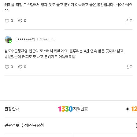
커피를 직접 로스팅해서 향과 맛도 좋고 분위기 아늑하고 좋은 공간입니다. 쉬어가세요
^^
0
0
신고
아*******떼
2024. 8. 5.
삼도수군통제영 인근의 로스터리 카페에요. 블루리본 4년 연속 받은 곳이라 믿고
방문했는데 커피도 맛나고 분위기도 아늑해요👏
0
0
신고
관광안내
지역번호
관광정보 수정/신규요청