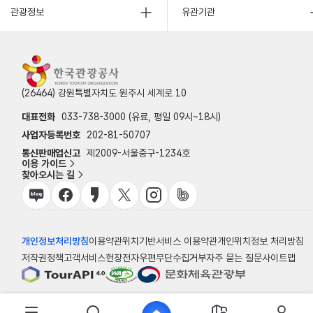
관광정보
유관기관
(26464) 강원특별자치도 원주시 세계로 10
대표전화
033-738-3000 (유료, 평일 09시~18시)
사업자등록번호
202-81-50707
통신판매업신고
제2009-서울중구-1234호
이용 가이드
찾아오시는 길
개인정보처리방침
이용약관
위치기반서비스 이용약관
개인위치정보 처리방침
저작권정책
고객서비스헌장
전자우편무단수집거부
자주 묻는 질문
사이트맵
© 한국관광공사