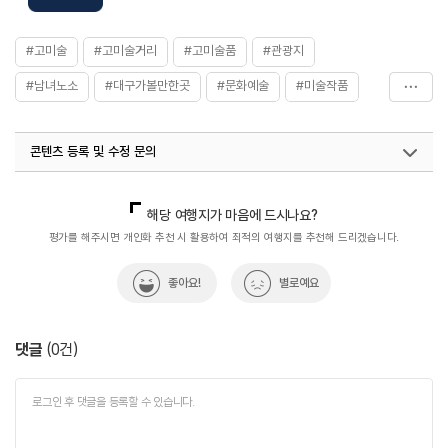
#고미술
#고미술거리
#고미술품
#관광지
#남녀노소
#대구가볼만한곳
#문화예술
#미술작품
#역사속으로
#이색거리
콘텐츠 등록 및 수정 문의
국내디지털마케팅팀
033-813-3500
열린관광콘텐츠팀(열린관광-모두의여행)
033-738-3425
해당 여행지가 마음에 드시나요?
평가를 해주시면 개인화 추천 시 활용하여 최적의 여행지를 추천해 드리겠습니다.
좋아요!
별로예요
댓글
(
0
건)