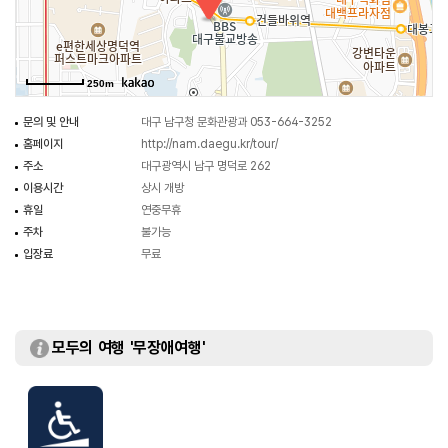
250m
문의 및 안내
대구 남구청 문화관광과 053-664-3252
홈페이지
http://nam.daegu.kr/tour/
주소
대구광역시 남구 명덕로 262
이용시간
상시 개방
휴일
연중무휴
주차
불가능
입장료
무료
모두의 여행 '무장애여행'