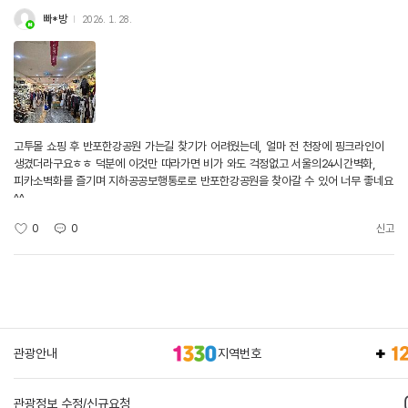
빠*방
2026. 1. 28.
고투몰 쇼핑 후 반포한강공원 가는길 찾기가 어려웠는데, 얼마 전 천장에 핑크라인이
생겼더라구요ㅎㅎ 덕분에 이것만 따라가면 비가 와도 걱정없고 서울의24시간벽화,
피카소벽화를 즐기며 지하공공보행통로로 반포한강공원을 찾아갈 수 있어 너무 좋네요
^^
0
0
신고
관광안내
지역번호
관광정보 수정/신규요청