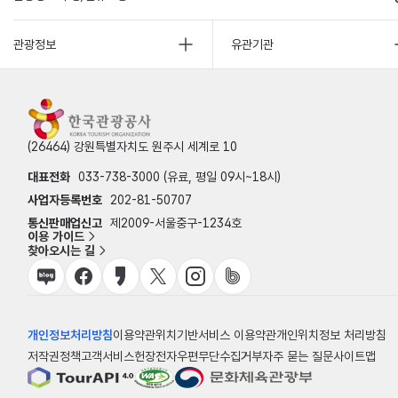
관광정보
유관기관
(26464) 강원특별자치도 원주시 세계로 10
대표전화
033-738-3000 (유료, 평일 09시~18시)
사업자등록번호
202-81-50707
통신판매업신고
제2009-서울중구-1234호
이용 가이드
찾아오시는 길
개인정보처리방침
이용약관
위치기반서비스 이용약관
개인위치정보 처리방침
저작권정책
고객서비스헌장
전자우편무단수집거부
자주 묻는 질문
사이트맵