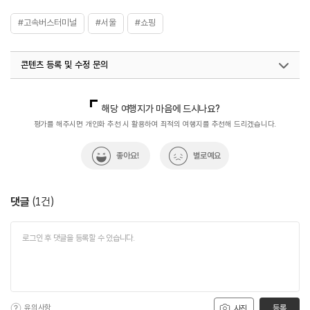
#고속버스터미널
#서울
#쇼핑
콘텐츠 등록 및 수정 문의
국내디지털마케팅팀
033-813-3500
열린관광콘텐츠팀(열린관광-모두의여행)
033-738-3425
해당 여행지가 마음에 드시나요?
평가를 해주시면 개인화 추천 시 활용하여 최적의 여행지를 추천해 드리겠습니다.
좋아요!
별로예요
댓글
(
1
건)
유의사항
등록
사진