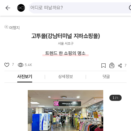
여행지
고투몰(강남터미널 지하쇼핑몰)
서울 서초구
트렌드 한 쇼핑의 명소
7
5.4K
7
사진보기
상세정보
댓글
1
/
6