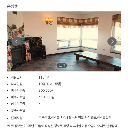
은방울
1
/
3
객실크기
115m²
숙박인원
10명(최대 15명)
비수기주중
300,000원
비수기주말
350,000원
성수기주중
-
성수기주말
-
목욕시설,에어콘,TV,냉장고,테이블,취사용품,케이블설치
편의시설
※ 위 정보는 2025년 10월에 작성된 정보로 해당 숙박시설 이용 요금이 수시로 변동됨에