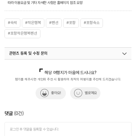
따라 이용요금 및 기타 자세한 사항은 홈페이지 참조 요망
#숙박
#작은행복
#펜션
#포항
#포항숙소
#포항작은행복펜션
콘텐츠 등록 및 수정 문의
국내디지털마케팅팀
033-813-3500
해당 여행지가 마음에 드시나요?
평가를 해주시면 개인화 추천 시 활용하여 최적의 여행지를 추천해 드리겠습니다.
좋아요!
별로예요
댓글
(
0
건)