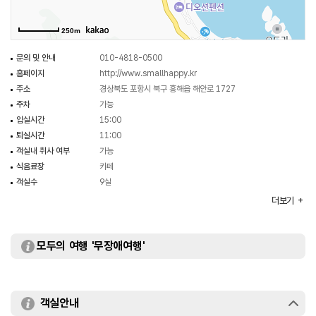
250m
문의 및 안내
010-4818-0500
홈페이지
http://www.smallhappy.kr
주소
경상북도 포항시 북구 흥해읍 해안로 1727
주차
가능
입실시간
15:00
퇴실시간
11:00
객실내 취사 여부
가능
식음료장
카페
객실수
9실
예약안내
010-4818-0500
더보기
예약안내 홈페이지
http://www.smallhappy.kr
객실유형
커플실, 가족실, 단체실
부대시설
모두의 여행 '무장애여행'
바베큐장
객실안내