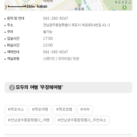
250m
문의 및 안내
061-282-8267
주소
전남광주통합특별시 목포시 옥암로54번길 41-1
주차
불가능
입실시간
17:00
퇴실시간
12:00
예약안내
061-282-8267
객실유형
스탠다드 / 프리미엄 / 트윈
모두의 여행 '무장애여행'
#목포숙소
#목포여행
#목포호텔
#숙박
#전남광주통합특별시_여행
#전남광주통합특별시_추천숙소