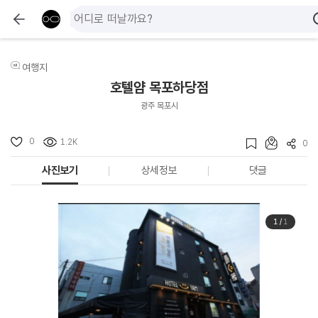
여행지
호텔얌 목포하당점
광주 목포시
0
1.2K
0
사진보기
상세정보
댓글
1
/
1