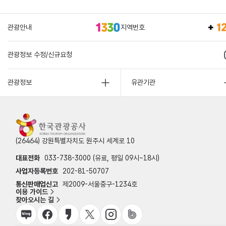
관광안내
지역번호
관광정보 수정/신규요청
관광정보
유관기관
(26464) 강원특별자치도 원주시 세계로 10
대표전화
033-738-3000 (유료, 평일 09시~18시)
사업자등록번호
202-81-50707
통신판매업신고
제2009-서울중구-1234호
이용 가이드
찾아오시는 길