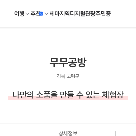
여행
추천
테마
지역
디지털
관광주민증
무무공방
경북 고령군
나만의 소품을 만들 수 있는 체험장
상세정보