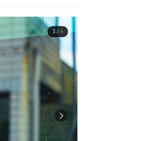
1
/
4