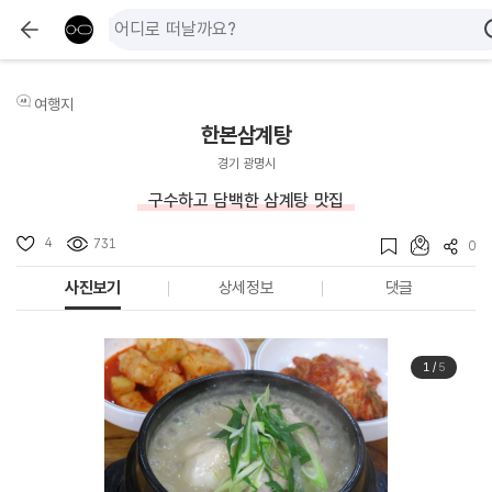
여행지
한본삼계탕
경기 광명시
구수하고 담백한 삼계탕 맛집
4
731
0
사진보기
상세정보
댓글
1
/
5