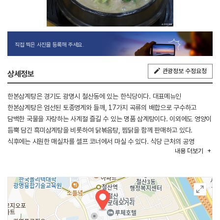
직접 찍은 사진을 등록해 주세요.
관광정보 수정요청
상세정보
한본삼계탕은 경기도 광명시 철산동에 있는 한식당이다. 대표메뉴인
한본삼계탕은 엄선된 토종영계와 들깨, 17가지 곡류의 배합으로 구수하고
담백한 국물을 자랑하는 사계절 즐길 수 있는 명품 삼계탕이다. 이외에도 영양이
듬뿍 담긴 흑미삼계탕을 비롯하여 닭볶음탕, 찜닭을 함께 판매하고 있다.
식후에는 시원한 매실차를 셀프 코너에서 마실 수 있다. 식당 근처의 공영
내용
더보기
주차장에 주차할 수 있으며, 7호선 철산역 1번 출구에서 약 200m 떨어져 있어
도보로도 이용할 수 있다. KBS2TV 생생정보 369회, 1368회에 삼계탕
맛집으로 소개되었다.