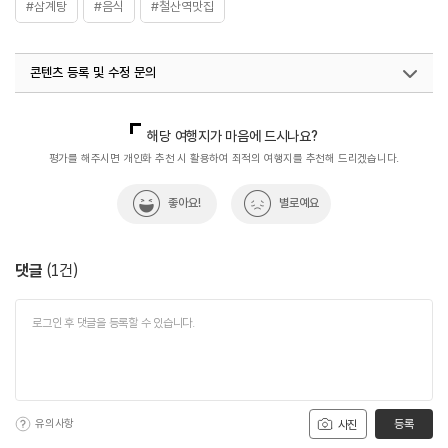
#삼계탕
#음식
#철산역맛집
콘텐츠 등록 및 수정 문의
국내디지털마케팅팀
033-813-3500
해당 여행지가 마음에 드시나요?
평가를 해주시면 개인화 추천 시 활용하여 최적의 여행지를 추천해 드리겠습니다.
좋아요!
별로예요
댓글
(
1
건)
유의사항
등록
사진