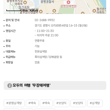
250m
문의 및 안내
02-2688-9932
주소
경기도 광명시 오리로854번길 16-15 (철산동)
영업시간
- 11:00~21:30
- 마지막 주문 21:00
휴일
연중무휴
주차
가능
대표메뉴
한본삼계탕
취급메뉴
흑미삼계탕 / 닭볶음탕 등
화장실
있음
모두의 여행 '무장애여행'
#광명삼계탕
#백숙
#백숙
#보양식
#보양식
#삼계탕