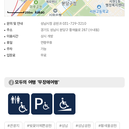
250m
문의 및 안내
성남시청 공원과 031-729-3210
주소
경기도 성남시 분당구 황새울로 287 (수내동)
이용시간
상시 개방
휴일
연중무휴
주차
가능
입장료
무료
모두의 여행 '무장애여행'
#관광지
#벚꽃이예쁜공원
#성남
#성남공원
#황새울공원