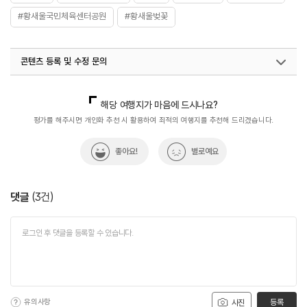
#황새울국민체육센터공원
#황새울벚꽃
콘텐츠 등록 및 수정 문의
국내디지털마케팅팀
033-813-3500
열린관광콘텐츠팀(열린관광-모두의여행)
033-738-3425
해당 여행지가 마음에 드시나요?
평가를 해주시면 개인화 추천 시 활용하여 최적의 여행지를 추천해 드리겠습니다.
좋아요!
별로예요
댓글
(
3
건)
유의사항
등록
사진