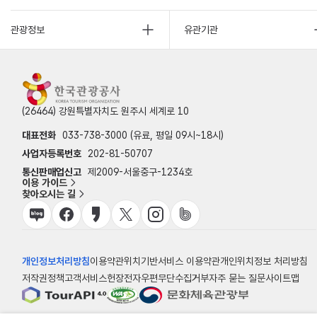
관광정보
유관기관
(26464) 강원특별자치도 원주시 세계로 10
대표전화
033-738-3000 (유료, 평일 09시~18시)
사업자등록번호
202-81-50707
통신판매업신고
제2009-서울중구-1234호
이용 가이드
찾아오시는 길
개인정보처리방침
이용약관
위치기반서비스 이용약관
개인위치정보 처리방침
저작권정책
고객서비스헌장
전자우편무단수집거부
자주 묻는 질문
사이트맵