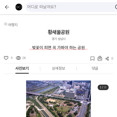
여행지
황새울공원
경기 성남시
벚꽃이 피면 꼭 가봐야 하는 공원
6
2K
0
사진보기
상세정보
댓글
1
/
18