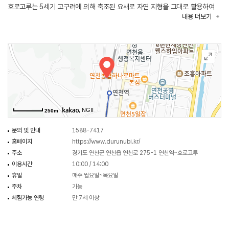
호로고루는 5세기 고구려에 의해 축조된 요새로 자연 지형을 그대로 활용하여
내용
더보기
지어졌으며 당포성, 은대리성과 함께 연천의 3대 성으로 알려져 있는 곳이다.
연천은 경기도 최북단 지역으로서 황해도 장단군과 금천군, 강원도 철원군과
맞닿아 있어 6·25 전쟁 당시 치열한 전투가 벌어졌으며 이후에도 남북 간
대립이 끊이지 않았던 지역인 동시에 한탄강과 임진강이 만나 빼어난 경관을
자랑하는 지역이다. 잘 보존된 천연 자연환경으로 매년 겨울, 두루미가 찾아오는
등 수많은 철새가 이곳에서 겨울을 나고 있으며 한반도를 관통하는 1번 국도와
3번 국도가 지나는 길이자 한반도 어느 방향으로도 쉽게 이동할 수 있는 중심
지역인 연천을 살펴볼 수 있는 코스이다.
, NGII
250m
문의 및 안내
1588-7417
홈페이지
https://www.durunubi.kr/
주소
경기도 연천군 연천읍 연천로 275-1 연천역~호로고루
이용시간
10:00 / 14:00
휴일
매주 월요일~목요일
주차
가능
체험가능 연령
만 7세 이상