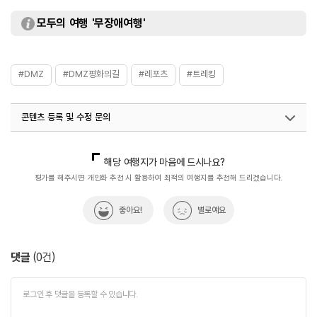
모두의 여행 '무장애여행'
#DMZ
#DMZ평화의길
#레포츠
#트레킹
콘텐츠 등록 및 수정 문의
국내디지털마케팅팀
033-813-3500
해당 여행지가 마음에 드시나요?
평가를 해주시면 개인화 추천 시 활용하여 최적의 여행지를 추천해 드리겠습니다.
좋아요!
별로예요
댓글
(
0
건)