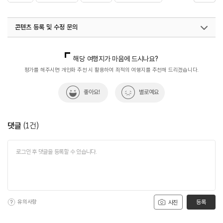
#해안절경
#해안절벽
콘텐츠 등록 및 수정 문의
국내디지털마케팅팀
033-813-3500
해당 여행지가 마음에 드시나요?
평가를 해주시면 개인화 추천 시 활용하여 최적의 여행지를 추천해 드리겠습니다.
좋아요!
별로예요
댓글
(
1
건)
유의사항
등록
사진