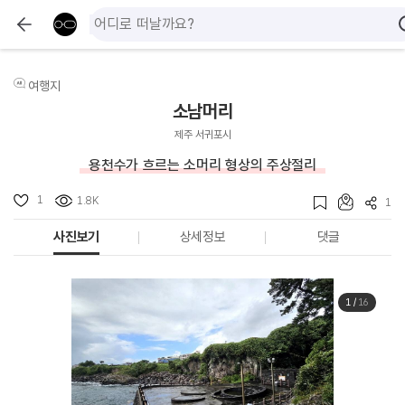
여행지
소남머리
제주 서귀포시
용천수가 흐르는 소머리 형상의 주상절리
1
1.8K
1
사진보기
상세정보
댓글
1
/
16