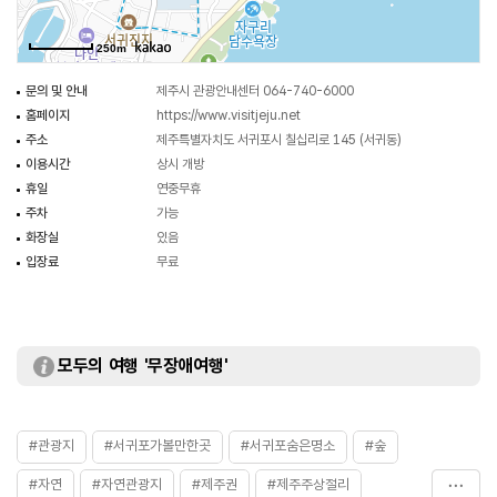
250m
문의 및 안내
제주시 관광안내센터 064-740-6000
홈페이지
https://www.visitjeju.net
주소
제주특별자치도 서귀포시 칠십리로 145 (서귀동)
이용시간
상시 개방
휴일
연중무휴
주차
가능
화장실
있음
입장료
무료
모두의 여행 '무장애여행'
#관광지
#서귀포가볼만한곳
#서귀포숨은명소
#숲
#자연
#자연관광지
#제주권
#제주주상절리