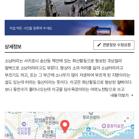
직접 찍은 사진을 등록해 주세요.
관광정보 수정요청
상세정보
소남머리는 서귀포시 송산동 해안에 있는 화산활동으로 형성된 주상절리
절벽으로 소낭머리라고도 부른다. 형상이 소의 머리를 닮아 소남머리라고
부르기도 하고, 또는 그 부근에 소나무가 많이 자생하여 부르게 된 지명이라는
설도 있는데 머리는 동산이라는 뜻이다. 이곳은 화산활동으로 형성된 절벽이다
보니 용천수가 흘러나오는데 이곳을 담수욕장이라는 야외노천탕으로 쓰고
내용
더보기
있으며 바다, 숲, 개울 3가지가 한 곳에 있다. 근처에 가볼 만한 곳으로는
정방폭포와 서복전시관이 있고, 소남머리와 한 코스로 묶어 탐방하기 좋다.