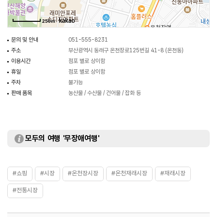
250m
문의 및 안내
051-555-8231
주소
부산광역시 동래구 온천장로125번길 41-8 (온천동)
이용시간
점포 별로 상이함
휴일
점포 별로 상이함
주차
불가능
판매 품목
농산물 / 수산물 / 건어물 / 잡화 등
모두의 여행 '무장애여행'
#쇼핑
#시장
#온천장시장
#온천재래시장
#재래시장
#전통시장