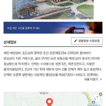
직접 찍은 사진을 등록해 주세요.
관광정보 수정요청
상세정보
예천 예천권씨 초간공파 종택은 초간 권문해(1534~1591)의 할아버지
권오상이 지은 가옥으로, 숲이 우거진 낮은 뒷동산을 배경 삼아 경사진 대지에
동남향으로 위치한다. 안채는 ㅁ자형으로 정면 5칸, 측면 5칸이고, 지붕은
팔작지붕집이다. 2단의 기단 위에 세워져 있어 건물 전체가 매우 높고 웅장하다.
안채의 오른쪽 앞면에는 사랑채인 별당(보물 제457호)이 나와있고, 왼쪽에는
내용
더보기
대동운부군옥목판 및 고본(보물 제878호), 권문해 초간일기(보물 제879호) 외
여러 서적을 보관한 백승각이 있다. 별당 앞쪽에 행랑채 겸 대문채가 있었으나
철거되었다. 안채와 사랑채인 별당은 두 공간을 자유롭게 드나들 수 있도록
연결하였다. 이는 조선 전기 손님 접대를 중요하게 여기던 살림집의 특징이자
누각형 접객 건물의 흔적을 볼 수 있는 드문 사례이다. 안채 오른쪽 뒤편 사당은