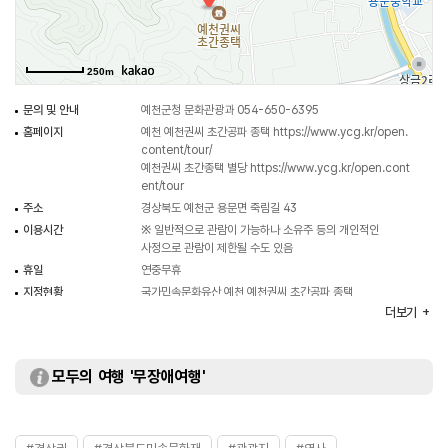
출입문에 붙였다 떼었다 하는 중간 설주가 있다. 이러한 설주 양식이 나타나는
곳은 이 종택이 유일하다. 조선 전기의 건물로서 보존 상태가 양호하며, 당대
건축 구조와 양식을 연구하는데 중요한 자료가 된다.
250m
예천권씨 초간종택 별당은 풍수지리상 명당자리로 유명한 죽림리 대수마을에
문의 및 안내
예천군청 문화관광과 054-650-6395
있다. 조선 중기 문인 초간 권문해(1534~1591)의 할아버지 권오상이 지었다고
홈페이지
예천 예천권씨 초간공파 종택
https://www.ycg.kr/open.
전하며, 예천권씨 초간공파 종택(국가민속문화유산 제201호) 안채의 오른쪽
content/tour/
앞에 있는 별당 형식의 사랑채이다. 평지 위에 막돌로 높게 축대를 쌓고 그 위에
예천권씨 초간종택 별당
https://www.ycg.kr/open.cont
ent/tour
집을 세우고 난간을 돌린 다락집 모양이다. 실제로는 안채와 연결되어 있으나
주소
경상북도 예천군 용문면 죽림길 43
지붕이 팔작지붕이기 때문에 정면에서 보면 독립된 건물처럼 보인다. 규모는
이용시간
※ 일반적으로 관람이 가능하나 소유주 등의 개인적인
정면 4칸, 측면 2칸으로 오른쪽 3칸은 대청이고, 왼쪽 1칸은 온돌방이다. 대청
사정으로 관람이 제한될 수도 있음
앞면은 문짝 없이 개방하고 옆면과 뒷면은 판벽을 쳤다. 외관은 네모 기둥에
휴일
연중무휴
주두만을 얹어 대들보를 받친 간소하고 소박한 모습이나 별당 내부 천장은
지정현황
국가민속문화유산 예천 예천권씨 초간공파 종택
상당히 공을 들여 정교하게 꾸몄다. 일반 주택 건축으로는 보기 드물게 뛰어난
(1984.12.24. 지정)
더보기
기법으로 건물 안쪽을 장식하여 꾸민 조선 시대 별당 건축물이다.
보물 예천권씨 초간종택 별당 (1967.06.23 지정)
입장료
무료
모두의 여행 '무장애여행'