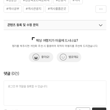
#경상권
#경상북도민속문화재
#관광지
#역사
#역사공부
#역사관광지
#역사를품은곳
#역사문화재
#역사속
#역사속으로
#역사유적
콘텐츠 등록 및 수정 문의
#역사유적지
#역사이야기
#역사탐방
#역사탐험
#예천권씨종가별당
#예천권씨종택
#체험학습
국내디지털마케팅팀
033-813-3500
해당 여행지가 마음에 드시나요?
평가를 해주시면 개인화 추천 시 활용하여 최적의 여행지를 추천해 드리겠습니다.
좋아요!
별로예요
댓글
(
0
건)