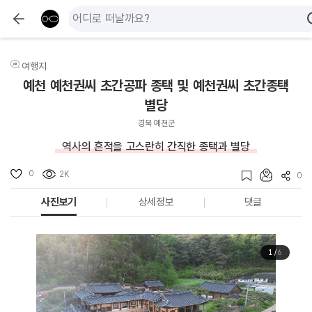
여행지
예천 예천권씨 초간공파 종택 및 예천권씨 초간종택
별당
경북 예천군
역사의 흔적을 고스란히 간직한 종택과 별당
0
2K
0
사진보기
상세정보
댓글
1
/
6