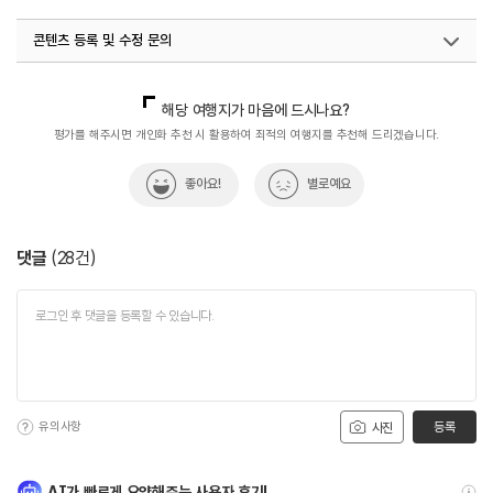
#수목원
#양평연꽃
#연꽃
#연꽃_명소
콘텐츠 등록 및 수정 문의
#연인과함께
#예술
#이색체험
#자연
#주말추천여행지
#체험학습
#힐링
국내디지털마케팅팀
033-813-3500
열린관광콘텐츠팀(열린관광-모두의여행)
033-738-3425
해당 여행지가 마음에 드시나요?
평가를 해주시면 개인화 추천 시 활용하여 최적의 여행지를 추천해 드리겠습니다.
좋아요!
별로예요
댓글
(
28
건)
유의사항
등록
사진
AI가 빠르게 요약해주는 사용자 후기!