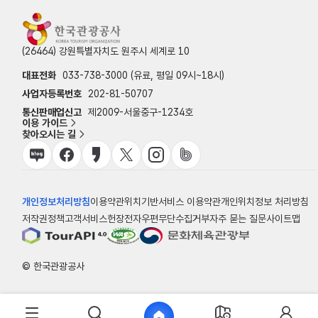
(26464) 강원특별자치도 원주시 세계로 10
대표전화
033-738-3000 (유료, 평일 09시~18시)
사업자등록번호
202-81-50707
통신판매업신고
제2009-서울중구-1234호
이용 가이드
찾아오시는 길
개인정보처리방침
이용약관
위치기반서비스 이용약관
개인위치정보 처리방침
저작권정책
고객서비스헌장
전자우편무단수집거부
자주 묻는 질문
사이트맵
© 한국관광공사