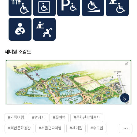
주차요금
무료
입장료
- 성인 : 7,000원
- 만 6세 이상 어린이 / 청소년 / 65세 이상 경로 / 장애인
4~6급 : 4,000원
- 단체 (30인 이상) : 4,000원
※ 무료
- 5세 이하/ 장애인 1 ~3급 본인 및 동반 보호자 1인/
국가유공자 및 배우자 / 현역사병 / 기초생활수급 1종 대상자
(서류지참) / 양평군민 ※ 자세한 사항은 홈페이지 참조
세미원 조감도
#가족여행
#관광지
#꽃여행
#문화관광해설사
#복합문화공간
#서울근교여행
#세미원
#수도권