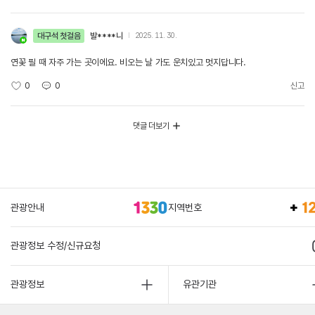
대구석 첫걸음
발****니
2025. 11. 30.
연꽃 필 때 자주 가는 곳이에요. 비오는 날 가도 운치있고 멋지답니다.
0
0
신고
댓글 더보기
관광안내
지역번호
관광정보 수정/신규요청
관광정보
유관기관