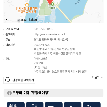
250m
문의 및 안내
031-775-1835
홈페이지
http://www.semiwon.or.kr
주소
경기도 양평군 양서면 양수로 93
이용시간
09:00~18:00
※ 관람 종료 30분 전까지 입장권 발매
※ 연꽃 축제 기간 이용시간은 홈페이지 참조
휴일
[4월~10월]
연중무휴
[11월~3월]
매주 월요일 (단, 월요일 공휴일 시 익일 대체 휴관)
주차
가능
더보기
관광해설 예약하기
체험 프로그램
물살이식물체험교실 / 연꽃 부채 만들기 / 천연 손수건 염색
등
체험가능 연령
프로그램별 상이함
모두의 여행 '무장애여행'
화장실
있음
이용가능시설
정원 / 세한정 / 상춘원 / 세족대 / 빅토리아 연못 등