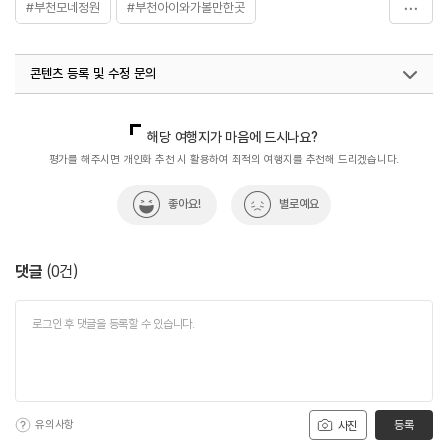
#부천모네정원
#부천아이와가볼만한곳
#아이와가볼만한곳
#아이와함게
콘텐츠 등록 및 수정 문의
#여름꽃명소_데이지,작약,양귀비
#플라워클래스
국내디지털마케팅팀
033-813-3500
해당 여행지가 마음에 드시나요?
평가를 해주시면 개인화 추천 시 활용하여 최적의 여행지를 추천해 드리겠습니다.
좋아요!
별로예요
댓글
(
0
건)
유의사항
등록
사진