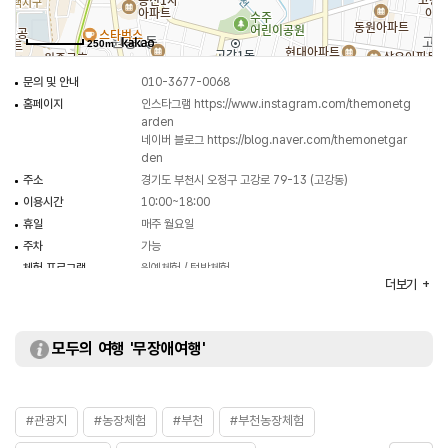
250m
문의 및 안내
010-3677-0068
홈페이지
인스타그램
https://www.instagram.com/themonetg
arden
네이버 블로그
https://blog.naver.com/themonetgar
den
주소
경기도 부천시 오정구 고강로 79-13 (고강동)
이용시간
10:00~18:00
휴일
매주 월요일
주차
가능
체험 프로그램
원예체험 / 텃밭체험
더보기
입장료
- 성인 입장료 및 체험료 35,000원
- 아동 입장료 및 체험료 25,000원
- 보호자 입장료 5,000원
모두의 여행 '무장애여행'
#관광지
#농장체험
#부천
#부천농장체험