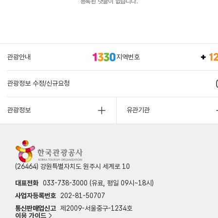
등록된 댓글이 없습니다.
관광안내
지역번호
관광정보 수정/신규요청
관광정보
유관기관
(26464) 강원특별자치도 원주시 세계로 10
대표전화
033-738-3000 (유료, 평일 09시~18시)
사업자등록번호
202-81-50707
통신판매업신고
제2009-서울중구-1234호
이용 가이드