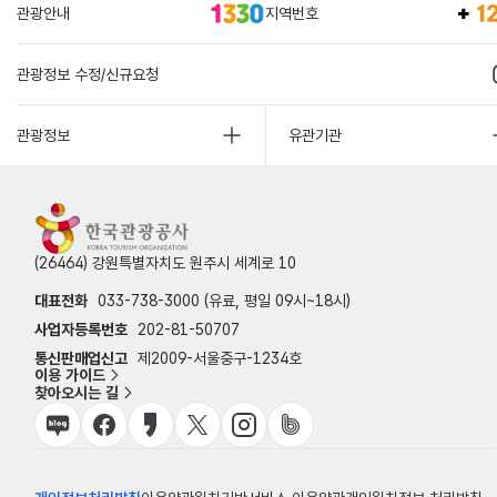
관광안내
지역번호
관광정보 수정/신규요청
관광정보
유관기관
(26464) 강원특별자치도 원주시 세계로 10
대표전화
033-738-3000 (유료, 평일 09시~18시)
사업자등록번호
202-81-50707
통신판매업신고
제2009-서울중구-1234호
이용 가이드
찾아오시는 길