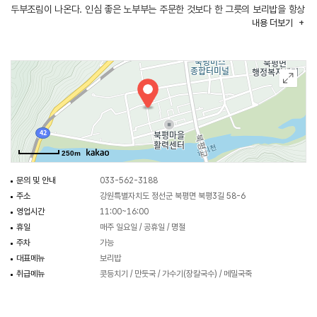
두부조림이 나온다. 인심 좋은 노부부는 주문한 것보다 한 그릇의 보리밥을 항상
내용
더보기
더 주신다. 시골 인심이 정겹고 반갑다. 메밀면으로 뜨끈하게 끓여 내는
콧등치기 국수나, 정선식의 만둣국도 별미이다.
250m
문의 및 안내
033-562-3188
주소
강원특별자치도 정선군 북평면 북평3길 58-6
영업시간
11:00~16:00
휴일
매주 일요일 / 공휴일 / 명절
주차
가능
대표메뉴
보리밥
취급메뉴
콧등치기 / 만둣국 / 가수기(장칼국수) / 메밀국죽