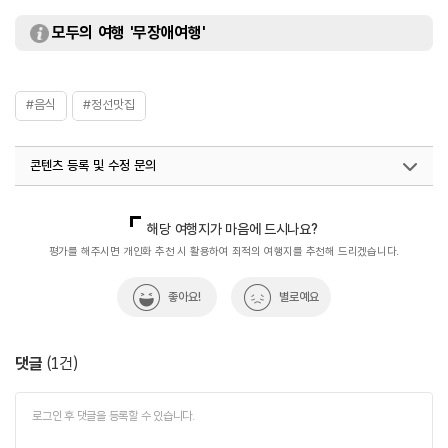
모두의 여행 '무장애여행'
#음식
#정선맛집
콘텐츠 등록 및 수정 문의
국내디지털마케팅팀
033-813-3500
해당 여행지가 마음에 드시나요?
평가를 해주시면 개인화 추천 시 활용하여 최적의 여행지를 추천해 드리겠습니다.
좋아요!
별로예요
댓글
(
1
건)