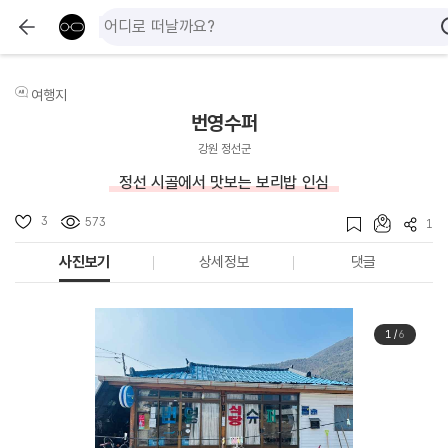
여행지
번영수퍼
강원 정선군
정선 시골에서 맛보는 보리밥 인심
3
573
1
사진보기
상세정보
댓글
1
/
6