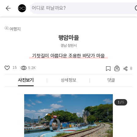
여행지
행암마을
경남 창원시
기찻길이 아름다운 조용한 바닷가 마을
15
5.2K
8
사진보기
상세정보
댓글
1
/
5