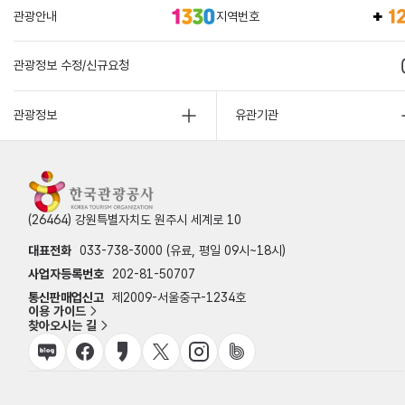
관광안내
지역번호
관광정보 수정/신규요청
관광정보
유관기관
(26464) 강원특별자치도 원주시 세계로 10
대표전화
033-738-3000 (유료, 평일 09시~18시)
사업자등록번호
202-81-50707
통신판매업신고
제2009-서울중구-1234호
이용 가이드
찾아오시는 길