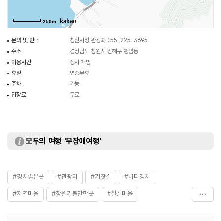
250m
문의 및 안내
창원시청 관광과 055-225-3695
주소
경상남도 창원시 진해구 행암동
이용시간
상시 개방
휴일
연중무휴
주차
가능
입장료
무료
모두의 여행 '무장애여행'
#경치좋은곳
#관광지
#기찻길
#바다경치
#자연마을
#창원가볼만한곳
#철길마을
#혼자가도좋은
#휴식하기좋은곳