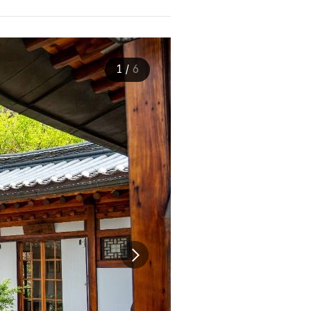
1
/
6