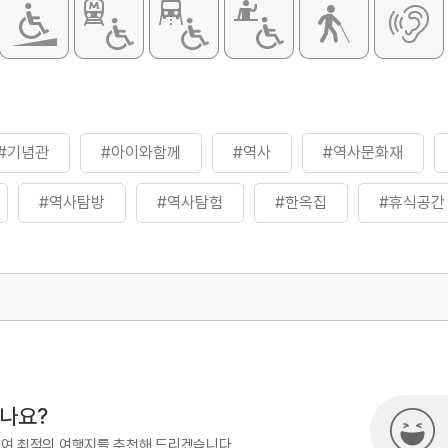
#기념관
#아이와함께
#역사
#역사문화재
#역사탐방
#역사탐험
#한옥집
#휴식공간
곳
500
시나요?
하여 최적의 여행지를 추천해 드리겠습니다.