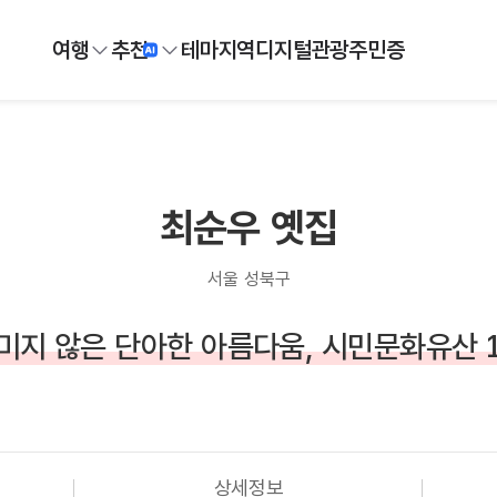
여행
추천
테마
지역
디지털
관광주민증
최순우 옛집
서울 성북구
미지 않은 단아한 아름다움, 시민문화유산 
상세정보