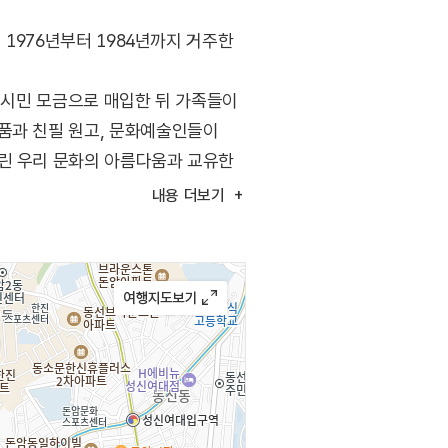
 1976년부터 1984년까지 거주한
. 시민 모금으로 매입한 뒤 가족들이
품과 친필 원고, 문화예술인들이
알린 우리 문화의 아름다움과 교유한
으로, 동편 행랑채는 사무공간으로,
내용
더보기