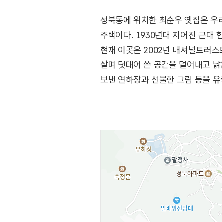
성북동에 위치한 최순우 옛집은 우리 
주택이다. 1930년대 지어진 근대 
현재 이곳은 2002년 내셔널트러스
살며 덧대어 쓴 공간을 덜어내고 낡
보낸 연하장과 선물한 그림 등을 유
문화예술인을 소개하는 기획전시, 
서편 행랑채는 회의실과 방문객의 