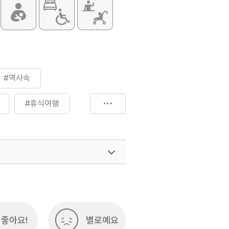
#역사속
#휴식여행
좋아요!
별로예요