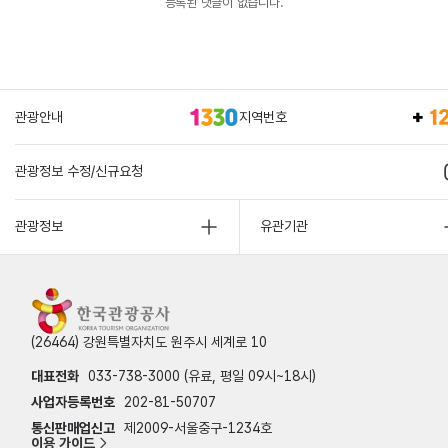
등록된 댓글이 없습니다.
관광안내
지역번호
관광정보 수정/신규요청
관광정보
유관기관
(26464) 강원특별자치도 원주시 세계로 10
대표전화
033-738-3000 (유료, 평일 09시~18시)
사업자등록번호
202-81-50707
통신판매업신고
제2009-서울중구-1234호
이용 가이드