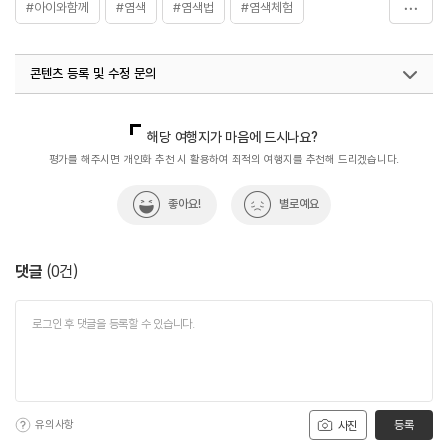
#아이와함께
#염색
#염색법
#염색체험
#이색체험
#제주가볼만한곳
#제주이색체험
콘텐츠 등록 및 수정 문의
#천연염색
#체험
#체험프로그램
국내디지털마케팅팀
033-813-3500
해당 여행지가 마음에 드시나요?
평가를 해주시면 개인화 추천 시 활용하여 최적의 여행지를 추천해 드리겠습니다.
좋아요!
별로예요
댓글
(
0
건)
유의사항
등록
사진