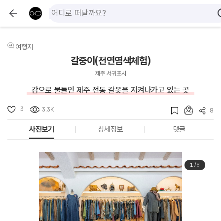
여행지
갈중이(천연염색체험)
제주 서귀포시
감으로 물들인 제주 전통 갈옷을 지켜나가고 있는 곳
3
3.3K
8
사진보기
상세정보
댓글
1
/
8