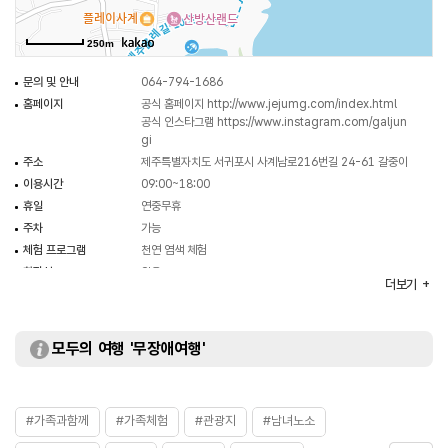
250m
문의 및 안내
064-794-1686
홈페이지
공식 홈페이지
http://www.jejumg.com/index.html
공식 인스타그램
https://www.instagram.com/galjun
gi
주소
제주특별자치도 서귀포시 사계남로216번길 24-61 갈중이
이용시간
09:00~18:00
휴일
연중무휴
주차
가능
체험 프로그램
천연 염색 체험
화장실
있음
더보기
이용가능시설
감물 체험장 / 감물 제품 판매장
모두의 여행 '무장애여행'
#가족과함께
#가족체험
#관광지
#남녀노소