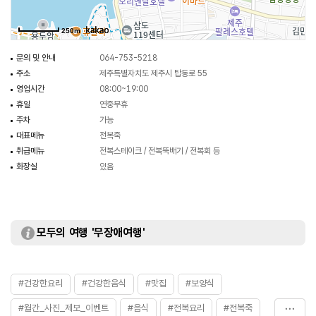
250m
문의 및 안내
064-753-5218
주소
제주특별자치도 제주시 탑동로 55
영업시간
08:00~19:00
휴일
연중무휴
주차
가능
대표메뉴
전복죽
취급메뉴
전복스테이크 / 전복뚝배기 / 전복회 등
화장실
있음
모두의 여행 '무장애여행'
#건강한요리
#건강한음식
#맛집
#보양식
#월간_사진_제보_이벤트
#음식
#전복요리
#전복죽