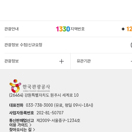
관광안내
지역번호
관광정보 수정/신규요청
관광정보
유관기관
(26464) 강원특별자치도 원주시 세계로 10
대표전화
033-738-3000 (유료, 평일 09시~18시)
사업자등록번호
202-81-50707
통신판매업신고
제2009-서울중구-1234호
이용 가이드
찾아오시는 길