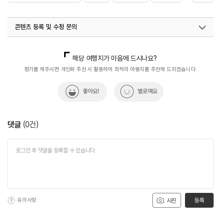
#전복죽맛집
#제주가볼만한곳
#제주맛집
콘텐츠 등록 및 수정 문의
#제주여행
국내디지털마케팅팀
033-813-3500
해당 여행지가 마음에 드시나요?
평가를 해주시면 개인화 추천 시 활용하여 최적의 여행지를 추천해 드리겠습니다.
좋아요!
별로예요
댓글
(
0
건)
유의사항
등록
사진