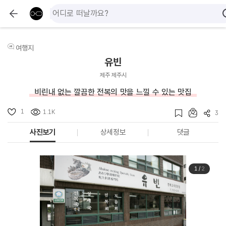
여행지
유빈
제주 제주시
비린내 없는 깔끔한 전복의 맛을 느낄 수 있는 맛집
1
1.1K
3
사진보기
상세정보
댓글
1
/
2