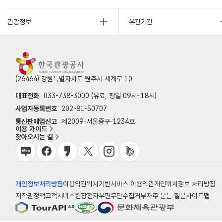
관광정보
유관기관
(26464) 강원특별자치도 원주시 세계로 10
대표전화
033-738-3000 (유료, 평일 09시~18시)
사업자등록번호
202-81-50707
통신판매업신고
제2009-서울중구-1234호
이용 가이드
찾아오시는 길
개인정보처리방침
이용약관
위치기반서비스 이용약관
개인위치정보 처리방침
저작권정책
고객서비스헌장
전자우편무단수집거부
자주 묻는 질문
사이트맵