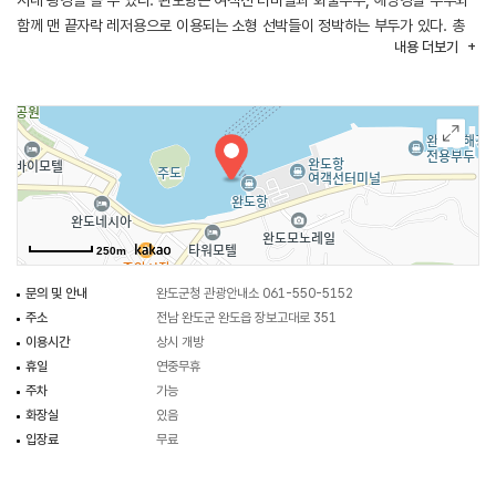
시내 광경을 볼 수 있다. 완도항은 여객선 터미널과 화물부두, 해양경찰 부두와
함께 맨 끝자락 레저용으로 이용되는 소형 선박들이 정박하는 부두가 있다. 총
내용
더보기
3개의 등대가 설치된 완도항의 등대가 레저용 선박이 정박하는 부두 방파제에
설치되어 있다.
250m
문의 및 안내
완도군청 관광안내소 061-550-5152
주소
전남 완도군 완도읍 장보고대로 351
이용시간
상시 개방
휴일
연중무휴
주차
가능
화장실
있음
입장료
무료