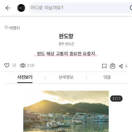
여행지
완도항
광주 완도군
완도 해상 교통의 중요한 요충지
12
2.1K
4
사진보기
상세정보
댓글
1
/
13