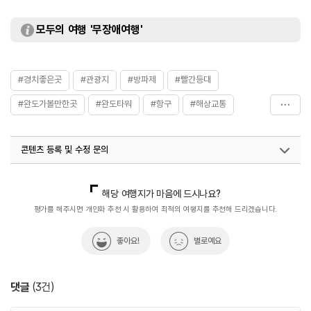
모두의 여행 '무장애여행'
#경치좋은곳
#관광지
#방파제
#빨간등대
#완도가볼만한곳
#완도타워
#항구
#해상교통
#혼자가도좋은
콘텐츠 등록 및 수정 문의
국내디지털마케팅팀
033-813-3500
해당 여행지가 마음에 드시나요?
평가를 해주시면 개인화 추천 시 활용하여 최적의 여행지를 추천해 드리겠습니다.
좋아요!
별로예요
댓글
(
3
건)