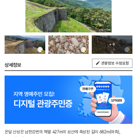
+ 9
관광정보 수정요청
상세정보
온달 산성은 남한강변의 해발 427m의 성산에 축성된 길이 682m(외측),