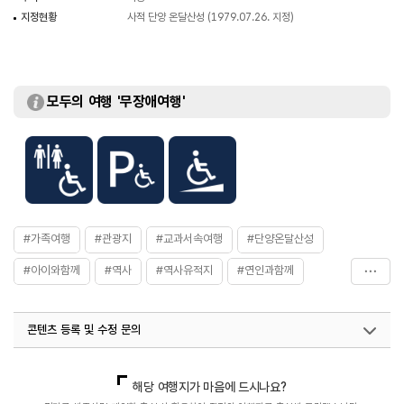
지정현황
사적 단양 온달산성 (1979.07.26. 지정)
모두의 여행 '무장애여행'
#가족여행
#관광지
#교과서속여행
#단양온달산성
#아이와함께
#역사
#역사유적지
#연인과함께
#자연좋은곳
#전통&역사문화체험
#친구와함께
콘텐츠 등록 및 수정 문의
#한옥&전통가옥
국내디지털마케팅팀
033-813-3500
열린관광콘텐츠팀(열린관광-모두의여행)
033-738-3425
해당 여행지가 마음에 드시나요?