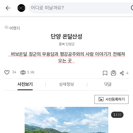
여행지
단양 온달산성
충북 단양군
바보온달 장군의 무용담과 평강공주와의 사랑 이야기가 전해져
오는 곳
34
5.9K
4
사진보기
상세정보
댓글
사진등록하기
1
/
10