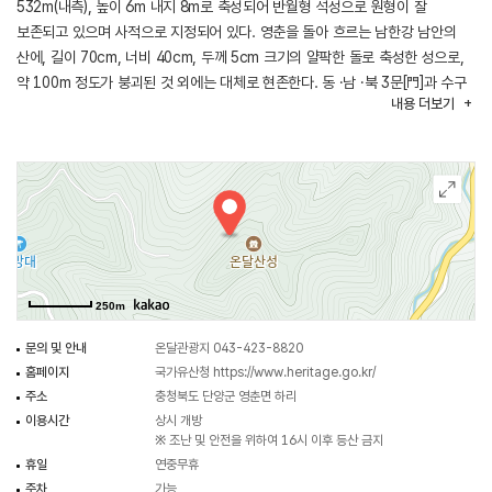
532m(내측), 높이 6m 내지 8m로 축성되어 반월형 석성으로 원형이 잘
보존되고 있으며 사적으로 지정되어 있다. 영춘을 돌아 흐르는 남한강 남안의
산에, 길이 70cm, 너비 40cm, 두께 5cm 크기의 얄팍한 돌로 축성한 성으로,
약 100m 정도가 붕괴된 것 외에는 대체로 현존한다. 동 ·남 ·북 3문[門]과 수구
내용
더보기
[水口]가 지금도 남아 있다. 성내에는 우물이 있었다고 전하나 지금은 매몰되어
물이 조금 나올 정도이며, 곳곳에서 삼국시대 및 고려 때의 토기 조각을 볼 수
있다. 이곳은 고구려가 삼국통일을 이루었다면 현재 중국의 양자강과 황하강
주변이 우리의 땅이 되었을 것이라는 역사적 회고와 바보 온달이 자기 수련의
노력을 통한 명장으로의 변신과 홀어머니에 대한 효행심 그리고 평강공주의
내조의 힘 등을 통하여 현대의 우리들에게 많은 교훈과 의미를 주는 유서 깊은
곳으로 온달동굴과 더불어 학생들의 고적 답사지로 각광을 받고 있다.
온달 산성의 지명과 전설에 의하면, 영토 확장 경쟁이 치열했던 삼국시대에
250m
한강을 차지하기 위한 전초기지로서 고구려와 신라 사이에 영유권을 둘러싸고
전투가 치열하였던 곳으로 알려지고 있으며 고구려 평원왕의 사위 바보온달
문의 및 안내
온달관광지 043-423-8820
장군의 무용담과 함께 평강공주와의 사랑 이야기가 전해오면서 붙여진
홈페이지
국가유산청
https://www.heritage.go.kr/
이름이다. 고구려 평원왕[平原王]의 사위 온달이 신라군의 침입 때 이 성을 쌓고
주소
충청북도 단양군 영춘면 하리
싸우다가 전사하였다고 삼국사기 열전 제45에 기록되어 있다.
이용시간
상시 개방
※ 조난 및 안전을 위하여 16시 이후 등산 금지
휴일
연중무휴
주차
가능