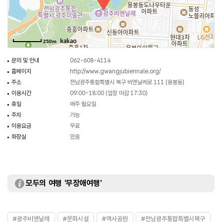
250m
문의 및 안내
062-608-4114
홈페이지
http://www.gwangjubiennale.org/
주소
전남광주통합특별시 북구 비엔날레로 111 (용봉동)
이용시간
09:00~18:00 (입장 마감 17:30)
휴일
매주 월요일
주차
가능
이용요금
무료
화장실
있음
모두의 여행 '무장애여행'
#광주비엔날레
#문화시설
#역사공원
#전남광주통합특별시북구