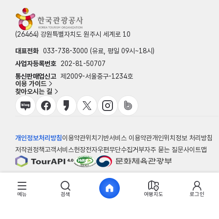
(26464) 강원특별자치도 원주시 세계로 10
대표전화
033-738-3000 (유료, 평일 09시~18시)
사업자등록번호
202-81-50707
통신판매업신고
제2009-서울중구-1234호
이용 가이드
찾아오시는 길
개인정보처리방침
이용약관
위치기반서비스 이용약관
개인위치정보 처리방침
저작권정책
고객서비스헌장
전자우편무단수집거부
자주 묻는 질문
사이트맵
© 한국관광공사
메뉴
검색
여행지도
로그인