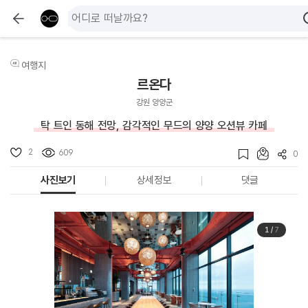
여행지
르온다
강원 양양군
탁 트인 동해 전망, 감각적인 무드의 양양 오션뷰 카페
2
609
0
사진보기
상세정보
댓글
1
/
7