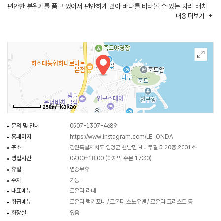
편안한 분위기를 품고 있어서 편안하게 앉아 바다를 바라볼 수 있는 자리 배치
내용
더보기
덕분에 여유로운 시간을 보내기에 최적의 공간을 제공한다.
250m
문의 및 안내
0507-1307-4689
홈페이지
https://www.instagram.com/LE_ONDA
주소
강원특별자치도 양양군 현남면 새나루길 5 20층 2001호
영업시간
09:00~18:00 (마지막 주문 17:30)
휴일
연중무휴
주차
가능
대표메뉴
르온다 라떼
취급메뉴
르온다 럭키포니 / 르온다 스노우맨 / 르온다 크러스트 등
화장실
있음