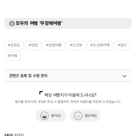
모두의 여행 '무장애여행'
#강원도
#양양
#양양여행
#오션뷰
#오션뷰카페
#음식
#카페
콘텐츠 등록 및 수정 문의
국내디지털마케팅팀
033-813-3500
해당 여행지가 마음에 드시나요?
평가를 해주시면 개인화 추천 시 활용하여 최적의 여행지를 추천해 드리겠습니다.
좋아요!
별로예요
댓글
(
0
건)