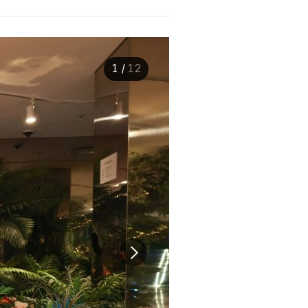
1
/
12