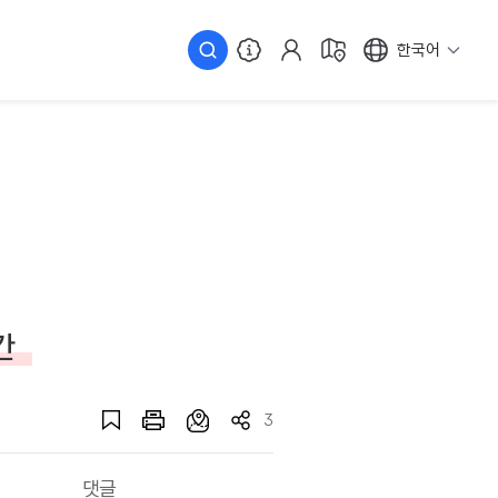
한국어
간
3
댓글