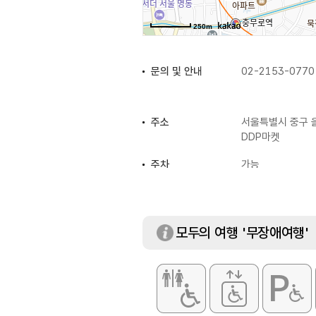
250m
문의 및 안내
02-2153-0770
주소
서울특별시 중구 을
DDP마켓
주차
가능
이용요금
무료
모두의 여행 '무장애여행'