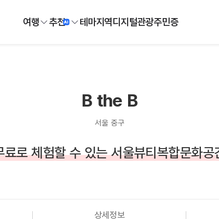
여행
추천
테마
지역
디지털
관광주민증
B the B
서울 중구
무료로 체험할 수 있는 서울뷰티복합문화공
상세정보