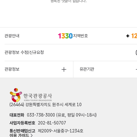
등록된 댓글이 없습니다.
관광안내
지역번호
관광정보 수정/신규요청
관광정보
유관기관
(26464) 강원특별자치도 원주시 세계로 10
대표전화
033-738-3000 (유료, 평일 09시~18시)
사업자등록번호
202-81-50707
통신판매업신고
제2009-서울중구-1234호
이용 가이드