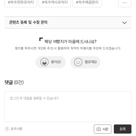
#파주문화유적지
#파주역사유적지
#파주혜음원지
#혜음원지방문자센터
콘텐츠 등록 및 수정 문의
국내디지털마케팅팀
033-813-3500
해당 여행지가 마음에 드시나요?
평가를 해주시면 개인화 추천 시 활용하여 최적의 여행지를 추천해 드리겠습니다.
좋아요!
별로예요
댓글
(
0
건)
유의사항
등록
사진