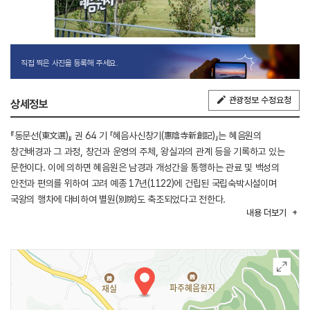
직접 찍은 사진을 등록해 주세요.
관광정보 수정요청
상세정보
『동문선(東文選)』 권 64 기 「혜음사신창기(惠陰寺新創記)」는 혜음원의
창건배경과 그 과정, 창건과 운영의 주체, 왕실과의 관계 등을 기록하고 있는
문헌이다. 이에 의하면 혜음원은 남경과 개성간을 통행하는 관료 및 백성의
안전과 편의를 위하여 고려 예종 17년(1122)에 건립된 국립숙박시설이며
국왕의 행차에 대비하여 별원(別院)도 축조되었다고 전한다.
내용
더보기
고려 및 조선시대에 중요한 교통로로 이용되었던 혜음령이라는 명칭의 유래에서
그 위치가 추정되어 오다가 1999년 주민의 제보에 의해 행해진 조사에서
「惠蔭院」이라고 새겨진 암막새가 수습됨에 따라 현재의 위치를 확인하게
되었으며 이로부터 2004년까지 지속적으로 발굴조사가 실시되었다.
전체 경역은 원지, 행궁지, 사지로 구성되었을 것으로 생각되고 있으며,
현재까지의 발굴조사 결과, 동서 약 104m, 남북 약 106m에 걸쳐 9개의 단(段)