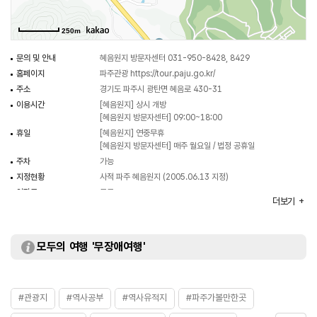
으로 이루어진 경사지에 27개의 건물지를 비롯하여 연못지, 배수로 등의 유구와
금동여래상, 기와류, 자기류, 토기류 등의 많은 유물이 확인되었다.
250m
혜음원지는 문헌과 유구, 유물을 통해 원(院)의 구조와 형태, 운영실태를 보여줄
뿐만 아니라 왕실, 귀족, 평민 등 각 계층의 생활양식을 전해주는 유적으로서
문의 및 안내
혜음원지 방문자센터 031-950-8428, 8429
고려 전기 건축 및 역사 연구에 귀중한 자료이다.
홈페이지
파주관광 https://tour.paju.go.kr/
주소
경기도 파주시 광탄면 혜음로 430-31
(출처 : 국가유산청)
이용시간
[혜음원지] 상시 개방
[혜음원지 방문자센터] 09:00~18:00
휴일
[혜음원지] 연중무휴
[혜음원지 방문자센터] 매주 월요일 / 법정 공휴일
주차
가능
지정현황
사적 파주 혜음원지 (2005.06.13 지정)
입장료
무료
더보기
모두의 여행 '무장애여행'
#관광지
#역사공부
#역사유적지
#파주가볼만한곳