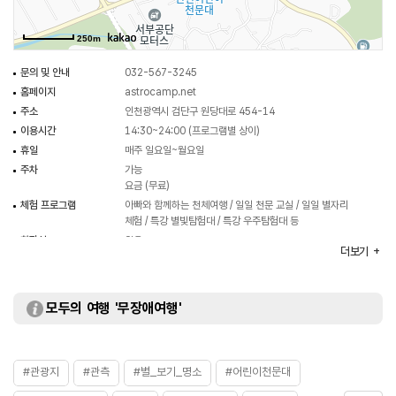
250m
문의 및 안내
032-567-3245
홈페이지
astrocamp.net
주소
인천광역시 검단구 원당대로 454-14
이용시간
14:30~24:00 (프로그램별 상이)
휴일
매주 일요일~월요일
주차
가능
요금 (무료)
체험 프로그램
아빠와 함께하는 천체여행 / 일일 천문 교실 / 일일 별자리
체험 / 특강 별빛탐험대 / 특강 우주탐험대 등
화장실
있음
더보기
이용가능시설
관측소 / 대강의실 등
입장료
무료
※체험비는 별도이므로 홈페이지 참고
모두의 여행 '무장애여행'
#관광지
#관측
#별_보기_명소
#어린이천문대