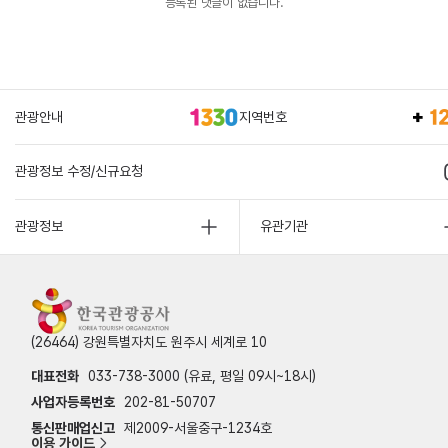
등록된 댓글이 없습니다.
관광안내
지역번호
관광정보 수정/신규요청
관광정보
유관기관
(26464) 강원특별자치도 원주시 세계로 10
대표전화
033-738-3000 (유료, 평일 09시~18시)
사업자등록번호
202-81-50707
통신판매업신고
제2009-서울중구-1234호
이용 가이드