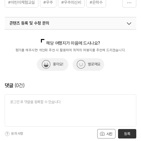
#어린이체험교실
#우주
#우주의신비
#은하수
#은하수여행
#주망원경
콘텐츠 등록 및 수정 문의
국내디지털마케팅팀
033-813-3500
해당 여행지가 마음에 드시나요?
평가를 해주시면 개인화 추천 시 활용하여 최적의 여행지를 추천해 드리겠습니다.
좋아요!
별로예요
댓글
(
0
건)
유의사항
등록
사진