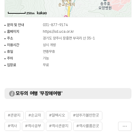
신앙을 고백하고 알렉시오라는 세례명으로 세례를 받았다. 세례를 받은 이후
황사영은 있는 힘을 다하여 주문모 신부의 성직 수행과 다른 온갖 일들을
250m
도왔다. 그는 자신의 삶을 온전히 진리의 증거를 위해 투신하며 교회를 위해
어떠한 위험도 무릅쓰고 사제와 신자들을 돌보았다. 주문모 신부와 정약종,
문의 및 안내
031-877-9174
최창현, 홍낙민 등 교회 지도자들이 체포되었다는 소식을 듣고 조선 땅의 신앙의
홈페이지
https://sd.uca.or.kr
빛을 이어가겠다는 마지막 일념으로 토굴에서 『백서』를 작성하였다.
주소
경기도 양주시 장흥면 부곡리 산 35-1
1801년 12월 10일에 당시 26세에 대역부도(大逆不道)의 판결을 받고 서소문
이용시간
상시 개방
밖에서 능지처사형으로 순교하였다.
휴일
연중무휴
황사영 묘는 제주도, 추자도에 있는 그의 처, 아들의 묘와 함께 천주교 성지로
주차
가능
많은 순례자가 찾는다. 황사영 묘 앞에 있는 외벽이 특이하게 돌로 건축된 3층
입장료
무료
식당 건물을 사들여 찾기 쉽도록 크게 황사영 순교자의 묘라고 현수막을 달아
놓았다. 그 건물 오른쪽 뒤편에 바로 황사영의 묘가 있다.
모두의 여행 '무장애여행'
#관광지
#순교자
#알렉시오
#양주가볼만한곳
#역사
#역사공부
#역사관광지
#역사를품은곳