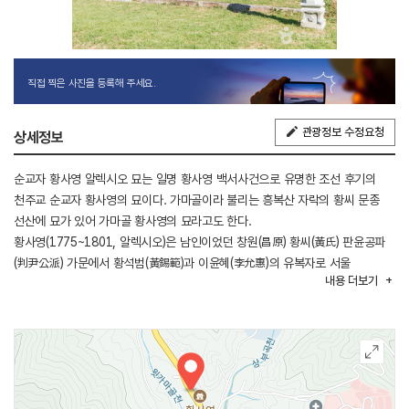
직접 찍은 사진을 등록해 주세요.
관광정보 수정요청
상세정보
순교자 황사영 알렉시오 묘는 일명 황사영 백서사건으로 유명한 조선 후기의
천주교 순교자 황사영의 묘이다. 가마골이라 불리는 흥복산 자락의 황씨 문종
선산에 묘가 있어 가마골 황사영의 묘라고도 한다.
황사영(1775~1801, 알렉시오)은 남인이었던 창원(昌原) 황씨(黃氏) 판윤공파
(判尹公派) 가문에서 황석범(黃錫範)과 이윤혜(李允惠)의 유복자로 서울
내용
더보기
아현에서 태어났다. 그는 정명련(일명 난주) 마리아와 혼인하였다. 이는 그가
천주교를 접하는 중요한 계기가 되었으며, 같은 해에 처삼촌들과 처고모부
이승훈(李承薰) 베드로 등에게서 천주 교리를 배워 입교하였다. 입교 이후
황사영은 임금이 약속했던 관직도 버리고 밤낮으로 교리를 연구하였으며,
정약종, 홍낙민(洪樂敏) 등과 함께 토론하면서 신앙을 키워나갔다.
1795년, 20세가 된 황사영은 최인길(崔仁吉)의 집에서 주문모 신부를 만나