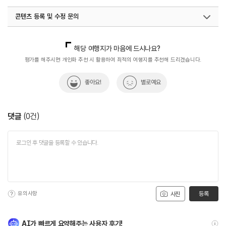
#역사문화재
#역사속
#역사속으로
#역사여행
콘텐츠 등록 및 수정 문의
#역사유적
#역사유적지
#역사이야기
#역사탐방
#역사탐험
#천주교
#황사영
#황사영알렉시오
국내디지털마케팅팀
033-813-3500
해당 여행지가 마음에 드시나요?
평가를 해주시면 개인화 추천 시 활용하여 최적의 여행지를 추천해 드리겠습니다.
좋아요!
별로예요
댓글
(
0
건)
유의사항
등록
사진
AI가 빠르게 요약해주는 사용자 후기!