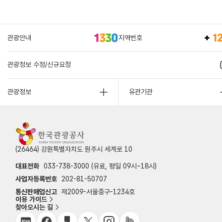
관광안내
지역번호
관광정보 수정/신규요청
관광정보
유관기관
(26464) 강원특별자치도 원주시 세계로 10
대표전화
033-738-3000 (유료, 평일 09시~18시)
사업자등록번호
202-81-50707
통신판매업신고
제2009-서울중구-1234호
이용 가이드
찾아오시는 길