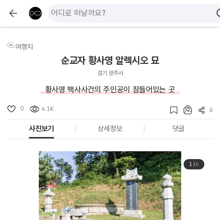
여행지
순교자 황사영 알렉시오 묘
경기 양주시
황사영 백사사건의 주인공이 잠들어있는 곳
0
4.1K
6
사진보기
상세정보
댓글
1
/
6